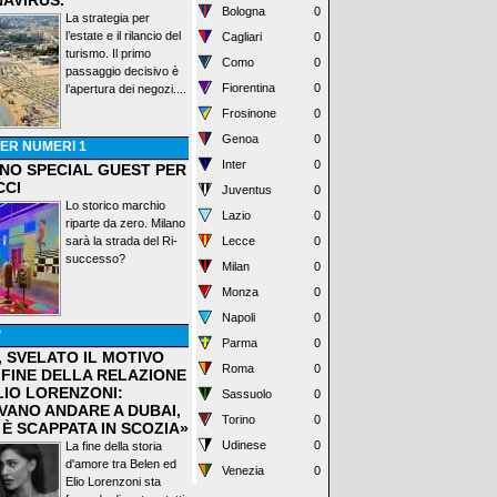
AVIRUS.
Bologna
0
La strategia per
l’estate e il rilancio del
Cagliari
0
turismo. Il primo
Como
0
passaggio decisivo è
Fiorentina
0
l’apertura dei negozi....
Frosinone
0
Genoa
0
ER NUMERI 1
Inter
0
ANO SPECIAL GUEST PER
CCI
Juventus
0
Lo storico marchio
Lazio
0
riparte da zero. Milano
sarà la strada del Ri-
Lecce
0
successo?
Milan
0
Monza
0
Napoli
0
P
Parma
0
, SVELATO IL MOTIVO
Roma
0
 FINE DELLA RELAZIONE
LIO LORENZONI:
Sassuolo
0
VANO ANDARE A DUBAI,
Torino
0
 È SCAPPATA IN SCOZIA»
Udinese
0
La fine della storia
d'amore tra Belen ed
Venezia
0
Elio Lorenzoni sta