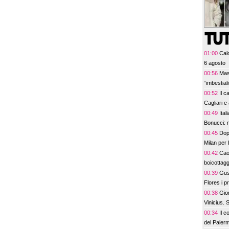
01:00
Calc
6 agosto
00:56
Mas
“imbestia
00:52
Il c
Cagliari e
00:49
Ital
Bonucci: 
00:45
Dopo
Milan per 
00:42
Cao
boicottagg
00:39
Gus
Flores i p
bel colpo”
00:38
Gior
Vinicius.
00:34
Il c
del Paler