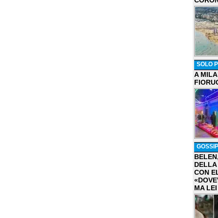
CORON
SOLO P
A MIL
FIORU
GOSSI
BELEN
DELLA
CON E
«DOVE
MA LEI