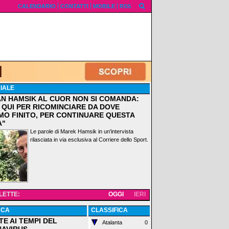
CALENDARIO
CONTATTI
MOBILE
RSS
IALE
AN HAMSIK AL CUOR NON SI COMANDA:
 QUI PER RICOMINCIARE DA DOVE
MO FINITO, PER CONTINUARE QUESTA
A"
Le parole di Marek Hamsik in un'intervista
rilasciata in via esclusiva al Corriere dello Sport.
 LETTE:
OGGI
IERI
ACA
CLASSIFICA
TE AI TEMPI DEL
Atalanta
0