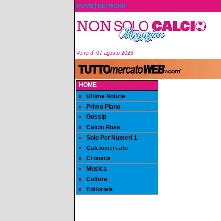
HOME
NETWORK
Venerdì 07 agosto 2026
HOME
Ultime Notizie
Primo Piano
Gossip
Calcio Rosa
Solo Per Numeri 1
Calciomercato
Cronaca
Musica
Cultura
Editoriale