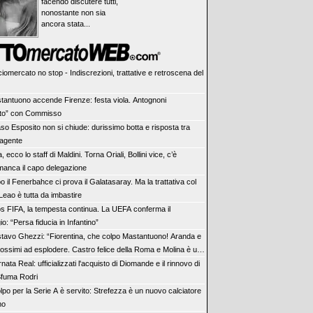
facendo discutere tutti,
nonostante non sia
ancora stata...
iomercato no stop - Indiscrezioni, trattative e retroscena del
tantuono accende Firenze: festa viola. Antognoni
lito” con Commisso
aso Esposito non si chiude: durissimo botta e risposta tra
 agente
ia, ecco lo staff di Maldini. Torna Oriali, Bollini vice, c’è
manca il capo delegazione
 il Fenerbahce ci prova il Galatasaray. Ma la trattativa col
Leao è tutta da imbastire
s FIFA, la tempesta continua. La UEFA conferma il
io: “Persa fiducia in Infantino”
tavo Ghezzi: “Fiorentina, che colpo Mastantuono! Aranda e
rossimi ad esplodere. Castro felice della Roma e Molina è un
nata Real: ufficializzati l'acquisto di Diomande e il rinnovo di
 Sfuma Rodri
olpo per la Serie A è servito: Strefezza è un nuovo calciatore
mo