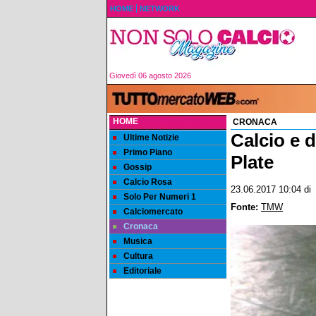
HOME
NETWORK
Giovedì 06 agosto 2026
HOME
CRONACA
Calcio e d
Ultime Notizie
Primo Piano
Plate
Gossip
Calcio Rosa
23.06.2017 10:04
d
Solo Per Numeri 1
Fonte:
TMW
Calciomercato
Cronaca
Musica
Cultura
Editoriale