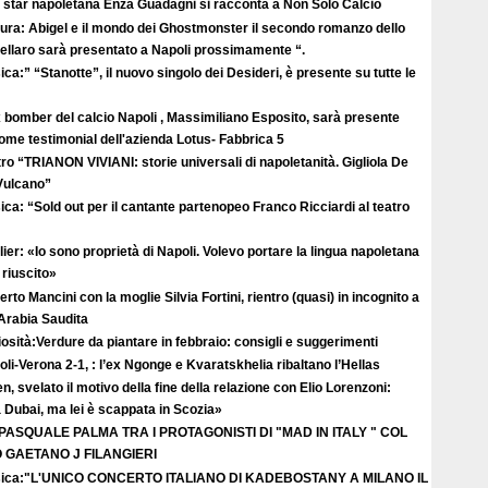
 star napoletana Enza Guadagni si racconta a Non Solo Calcio
tura: Abigel e il mondo dei Ghostmonster il secondo romanzo dello
ellaro sarà presentato a Napoli prossimamente “.
ca:” “Stanotte”, il nuovo singolo dei Desideri, è presente su tutte le
 bomber del calcio Napoli , Massimiliano Esposito, sarà presente
come testimonial dell'azienda Lotus- Fabbrica 5
ro “TRIANON VIVIANI: storie universali di napoletanità. Gigliola De
 Vulcano”
ca: “Sold out per il cantante partenopeo Franco Ricciardi al teatro
ier: «Io sono proprietà di Napoli. Volevo portare la lingua napoletana
riuscito»
rto Mancini con la moglie Silvia Fortini, rientro (quasi) in incognito a
 Arabia Saudita
osità:Verdure da piantare in febbraio: consigli e suggerimenti
li-Verona 2-1, : l’ex Ngonge e Kvaratskhelia ribaltano l’Hellas
n, svelato il motivo della fine della relazione con Elio Lorenzoni:
Dubai, ma lei è scappata in Scozia»
 PASQUALE PALMA TRA I PROTAGONISTI DI "MAD IN ITALY " COL
GAETANO J FILANGIERI
ica:"L'UNICO CONCERTO ITALIANO DI KADEBOSTANY A MILANO IL