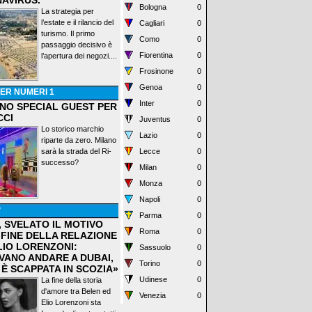
AVIRUS.
Bologna
0
La strategia per
l’estate e il rilancio del
Cagliari
0
turismo. Il primo
Como
0
passaggio decisivo è
Fiorentina
0
l’apertura dei negozi....
Frosinone
0
Genoa
0
ER NUMERI 1
Inter
0
ANO SPECIAL GUEST PER
CCI
Juventus
0
Lo storico marchio
Lazio
0
riparte da zero. Milano
sarà la strada del Ri-
Lecce
0
successo?
Milan
0
Monza
0
Napoli
0
P
Parma
0
, SVELATO IL MOTIVO
Roma
0
 FINE DELLA RELAZIONE
LIO LORENZONI:
Sassuolo
0
VANO ANDARE A DUBAI,
Torino
0
 È SCAPPATA IN SCOZIA»
Udinese
0
La fine della storia
d'amore tra Belen ed
Venezia
0
Elio Lorenzoni sta