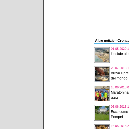
Altre notizie - Crona
01.05.2020 1
L’estate ai
20.07.2018 1
Arriva il pr
del mondo
18.06.2018 0
Maratonina 
gara
05.06.2018 1
Ecco come r
Pompei
16.05.2018 2