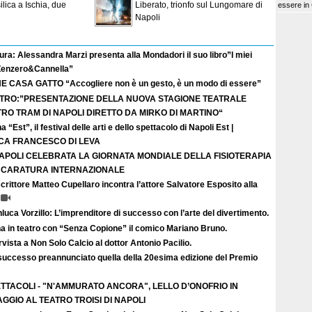
ilica a Ischia, due
Liberato, trionfo sul Lungomare di
essere in
Napoli
ura: Alessandra Marzi presenta alla Mondadori il suo libro”I miei
 Zenzero&Cannella”
E CASA GATTO “Accogliere non è un gesto, è un modo di essere”
TRO:”PRESENTAZIONE DELLA NUOVA STAGIONE TEATRALE
TRO TRAM DI NAPOLI DIRETTO DA MIRKO DI MARTINO“
a “Est”, il festival delle arti e dello spettacolo di Napoli Est |
ICA FRANCESCO DI LEVA
APOLI CELEBRATA LA GIORNATA MONDIALE DELLA FISIOTERAPIA
I CARATURA INTERNAZIONALE
crittore Matteo Cupellaro incontra l’attore Salvatore Esposito alla
luca Vorzillo: L’imprenditore di successo con l’arte del divertimento.
a in teatro con “Senza Copione” il comico Mariano Bruno.
rvista a Non Solo Calcio al dottor Antonio Pacilio.
successo preannunciato quella della 20esima edizione del Premio
TTACOLI - "N'AMMURATO ANCORA", LELLO D’ONOFRIO IN
GGIO AL TEATRO TROISI DI NAPOLI