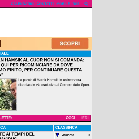
CALENDARIO
CONTATTI
MOBILE
RSS
IALE
AN HAMSIK AL CUOR NON SI COMANDA:
 QUI PER RICOMINCIARE DA DOVE
MO FINITO, PER CONTINUARE QUESTA
A"
Le parole di Marek Hamsik in un'intervista
rilasciata in via esclusiva al Corriere dello Sport.
 LETTE:
OGGI
IERI
ACA
CLASSIFICA
TE AI TEMPI DEL
Atalanta
0