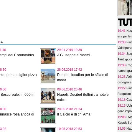
19:41
Kos
era perfet
ca
19:38
Fior
Valdepenas
1:46
29.01.2019 19:39
19:34
Spe
 tempi del Coronavirus.
A Giuseppe e Noemi.
Tanti gioca
19:30
Cagl
8:50
28.06.2018 17:42
hanno gra
emio per la miglior pizza
Pompei, location per le sfilate di
19:26
Akl
moda
orgoglio e
19:22
Fior
0:00
08.06.2018 23:46
l'acquisto 
Boscoreale, in 600 in
Napoli, Decibel Bellini tra note e
19:18
Cave
calcio
19:15
Udi
0:00
20.05.2018 21:34
gare impor
inasce rosa antica di
Il Calcio è di chi Ama
19:08
Svi
Kessie i c
19:05
Napo
3:02
10.05.2018 22:53