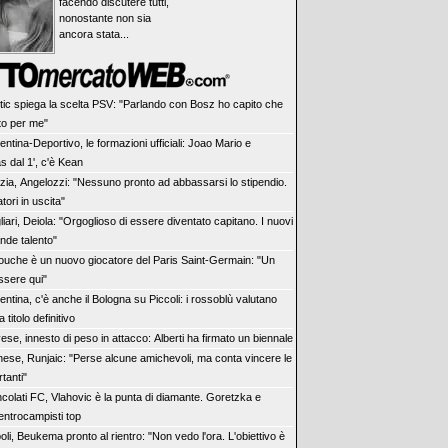
facendo discutere tutti,
nonostante non sia
ancora stata...
tic spiega la scelta PSV: "Parlando con Bosz ho capito che
to per me"
entina-Deportivo, le formazioni ufficiali: Joao Mario e
 dal 1', c'è Kean
zia, Angelozzi: "Nessuno pronto ad abbassarsi lo stipendio.
tori in uscita"
iari, Deiola: "Orgoglioso di essere diventato capitano. I nuovi
nde talento"
iouche è un nuovo giocatore del Paris Saint-Germain: "Un
ssere qui"
entina, c'è anche il Bologna su Piccoli: i rossoblù valutano
a titolo definitivo
se, innesto di peso in attacco: Alberti ha firmato un biennale
nese, Runjaic: "Perse alcune amichevoli, ma conta vincere le
tanti"
ncolati FC, Vlahovic è la punta di diamante. Goretzka e
entrocampisti top
li, Beukema pronto al rientro: "Non vedo l'ora. L'obiettivo è