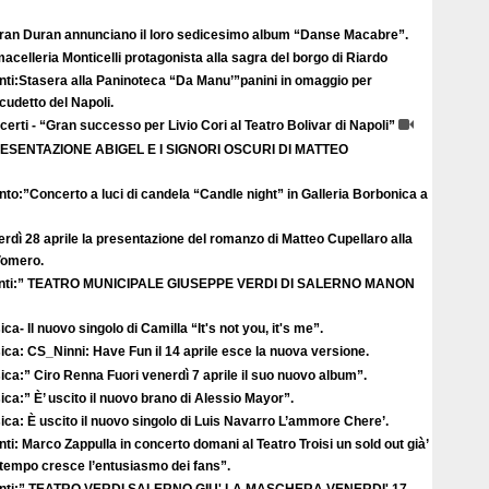
uran Duran annunciano il loro sedicesimo album “Danse Macabre”.
acelleria Monticelli protagonista alla sagra del borgo di Riardo
nti:Stasera alla Paninoteca “Da Manu’”panini in omaggio per
scudetto del Napoli.
erti - “Gran successo per Livio Cori al Teatro Bolivar di Napoli”
ESENTAZIONE ABIGEL E I SIGNORI OSCURI DI MATTEO
to:”Concerto a luci di candela “Candle night” in Galleria Borbonica a
rdì 28 aprile la presentazione del romanzo di Matteo Cupellaro alla
 Vomero.
nti:” TEATRO MUNICIPALE GIUSEPPE VERDI DI SALERNO MANON
ca- Il nuovo singolo di Camilla “It's not you, it's me”.
ca: CS_Ninni: Have Fun il 14 aprile esce la nuova versione.
ca:” Ciro Renna Fuori venerdì 7 aprile il suo nuovo album”.
ca:” È’ uscito il nuovo brano di Alessio Mayor”.
ca: È uscito il nuovo singolo di Luis Navarro L’ammore Chere’.
ti: Marco Zappulla in concerto domani al Teatro Troisi un sold out già’
ttempo cresce l’entusiasmo dei fans”.