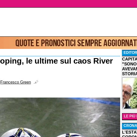
EDITOR
oping, le ultime sul caos River
CAPIT
"SONO
AVEVA
STORI
i
Francesco Green
LE PIÙ
CRON
L’ESTA