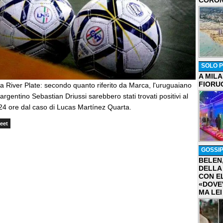
CORON
SOLO P
A MIL
FIORU
a River Plate: secondo quanto riferito da Marca, l'uruguaiano
rgentino Sebastian Driussi sarebbero stati trovati positivi al
24 ore dal caso di Lucas Martínez Quarta.
eet
GOSSI
BELEN
DELLA
CON E
«DOVE
MA LEI