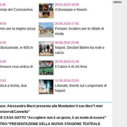
mirino
1:46
29.01.2019 19:39
 tempi del Coronavirus.
A Giuseppe e Noemi.
8:50
28.06.2018 17:42
emio per la miglior pizza
Pompei, location per le sfilate di
moda
0:00
08.06.2018 23:46
Boscoreale, in 600 in
Napoli, Decibel Bellini tra note e
calcio
0:00
20.05.2018 21:34
inasce rosa antica di
Il Calcio è di chi Ama
3:02
10.05.2018 22:53
ilica a Ischia, due
Liberato, trionfo sul Lungomare di
Napoli
ura: Alessandra Marzi presenta alla Mondadori il suo libro”I miei
 Zenzero&Cannella”
E CASA GATTO “Accogliere non è un gesto, è un modo di essere”
TRO:”PRESENTAZIONE DELLA NUOVA STAGIONE TEATRALE