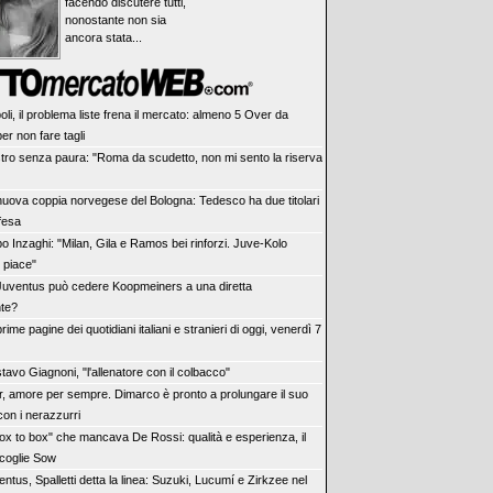
facendo discutere tutti,
nonostante non sia
ancora stata...
li, il problema liste frena il mercato: almeno 5 Over da
er non fare tagli
tro senza paura: "Roma da scudetto, non mi sento la riserva
nuova coppia norvegese del Bologna: Tedesco ha due titolari
ifesa
o Inzaghi: "Milan, Gila e Ramos bei rinforzi. Juve-Kolo
 piace"
Juventus può cedere Koopmeiners a una diretta
te?
rime pagine dei quotidiani italiani e stranieri di oggi, venerdì 7
avo Giagnoni, "l'allenatore con il colbacco"
er, amore per sempre. Dimarco è pronto a prolungare il suo
con i nerazzurri
"box to box" che mancava De Rossi: qualità e esperienza, il
coglie Sow
ntus, Spalletti detta la linea: Suzuki, Lucumí e Zirkzee nel