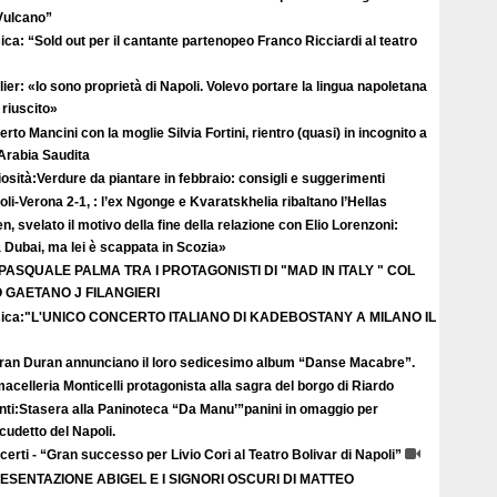
 Vulcano”
ca: “Sold out per il cantante partenopeo Franco Ricciardi al teatro
ier: «Io sono proprietà di Napoli. Volevo portare la lingua napoletana
riuscito»
rto Mancini con la moglie Silvia Fortini, rientro (quasi) in incognito a
 Arabia Saudita
osità:Verdure da piantare in febbraio: consigli e suggerimenti
li-Verona 2-1, : l’ex Ngonge e Kvaratskhelia ribaltano l’Hellas
n, svelato il motivo della fine della relazione con Elio Lorenzoni:
Dubai, ma lei è scappata in Scozia»
 PASQUALE PALMA TRA I PROTAGONISTI DI "MAD IN ITALY " COL
GAETANO J FILANGIERI
ica:"L'UNICO CONCERTO ITALIANO DI KADEBOSTANY A MILANO IL
uran Duran annunciano il loro sedicesimo album “Danse Macabre”.
acelleria Monticelli protagonista alla sagra del borgo di Riardo
nti:Stasera alla Paninoteca “Da Manu’”panini in omaggio per
scudetto del Napoli.
erti - “Gran successo per Livio Cori al Teatro Bolivar di Napoli”
ESENTAZIONE ABIGEL E I SIGNORI OSCURI DI MATTEO