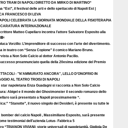
TRO TRAM DI NAPOLI DIRETTO DA MIRKO DI MARTINO“
a “Est”, il festival delle arti e dello spettacolo di Napoli Est |
ICA FRANCESCO DI LEVA
APOLI CELEBRATA LA GIORNATA MONDIALE DELLA FISIOTERAPIA
I CARATURA INTERNAZIONALE
crittore Matteo Cupellaro incontra l’attore Salvatore Esposito alla
luca Vorzillo: L’imprenditore di successo con l’arte del divertimento.
a in teatro con “Senza Copione” il comico Mariano Bruno.
rvista a Non Solo Calcio al dottor Antonio Pacilio.
successo preannunciato quella della 20esima edizione del Premio
TTACOLI - "N'AMMURATO ANCORA", LELLO D’ONOFRIO IN
GGIO AL TEATRO TROISI DI NAPOLI
 star napoletana Enza Guadagni si racconta a Non Solo Calcio
tura: Abigel e il mondo dei Ghostmonster il secondo romanzo dello
ellaro sarà presentato a Napoli prossimamente “.
ca:” “Stanotte”, il nuovo singolo dei Desideri, è presente su tutte le
 bomber del calcio Napoli , Massimiliano Esposito, sarà presente
come testimonial dell'azienda Lotus- Fabbrica 5
ro “TRIANON VIVIANI: storie universali di napoletanità. Gigliola De