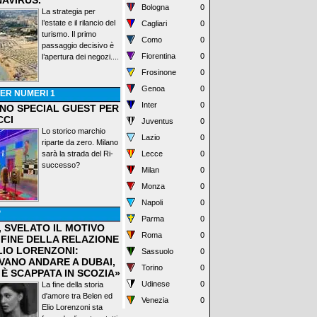
AVIRUS.
Bologna
0
La strategia per
l’estate e il rilancio del
Cagliari
0
turismo. Il primo
Como
0
passaggio decisivo è
Fiorentina
0
l’apertura dei negozi....
Frosinone
0
Genoa
0
ER NUMERI 1
Inter
0
ANO SPECIAL GUEST PER
CCI
Juventus
0
Lo storico marchio
Lazio
0
riparte da zero. Milano
sarà la strada del Ri-
Lecce
0
successo?
Milan
0
Monza
0
Napoli
0
P
Parma
0
, SVELATO IL MOTIVO
Roma
0
 FINE DELLA RELAZIONE
LIO LORENZONI:
Sassuolo
0
VANO ANDARE A DUBAI,
Torino
0
 È SCAPPATA IN SCOZIA»
Udinese
0
La fine della storia
d'amore tra Belen ed
Venezia
0
Elio Lorenzoni sta