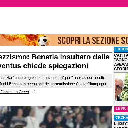
EDITOR
azzismo: Benatia insultato dalla
CAPIT
"SONO
uventus chiede spiegazioni
AVEVA
STORI
lla Rai "una spiegazione convincente" per "l'increscioso insulto
 Medhi Benatia in occasione della trasmissione Calcio Champagne...
i
Francesco Green
LE PIÙ
CRON
L’ESTA