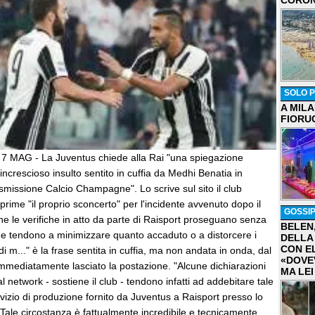
CORON
SOLO P
A MIL
FIORU
7 MAG - La Juventus chiede alla Rai "una spiegazione
'increscioso insulto sentito in cuffia da Medhi Benatia in
smissione Calcio Champagne". Lo scrive sul sito il club
rime "il proprio sconcerto" per l'incidente avvenuto dopo il
GOSSI
he le verifiche in atto da parte di Raisport proseguano senza
BELEN
che tendono a minimizzare quanto accaduto o a distorcere i
DELLA
CON E
di m..." è la frase sentita in cuffia, ma non andata in onda, dal
«DOVE
immediatamente lasciato la postazione. "Alcune dichiarazioni
MA LEI
al network - sostiene il club - tendono infatti ad addebitare tale
ervizio di produzione fornito da Juventus a Raisport presso lo
Tale circostanza è fattualmente incredibile e tecnicamente