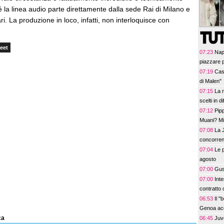
é la linea audio parte direttamente dalla sede Rai di Milano e
ari. La produzione in loco, infatti, non interloquisce con
eet
07:23
Napo
piazzare p
07:19
Cas
di Malen"
07:15
La 
scelti in d
07:12
Pipp
Muani? Mi
07:08
La 
concorren
07:04
Le p
agosto
07:00
Gust
07:00
Int
contratto 
06:53
Il 
Genoa ac
ca
06:45
Juve