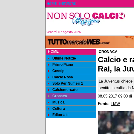
HOME
NETWORK
Venerdì 07 agosto 2026
HOME
CRONACA
Calcio e r
Ultime Notizie
Primo Piano
Rai, la J
Gossip
Calcio Rosa
La Juventus chiede a
Solo Per Numeri 1
sentito in cuffia da
Calciomercato
Cronaca
08.05.2017 09:00
d
Musica
Fonte:
TMW
Cultura
Editoriale