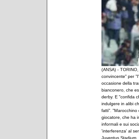
(ANSA) - TORINO, 
convincente" per "l
occasione della tra
bianconero, che esp
derby. E "confida c
indulgere in alibi 
fatti". "Marocchino 
giocatore, che ha 
informali e sui soci
'interferenza' al s
Juventus Stadium. 