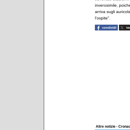
inverosimile, poich
arriva sugli auricol
l'ospite".
condividi
tw
Altre notizie - Crona