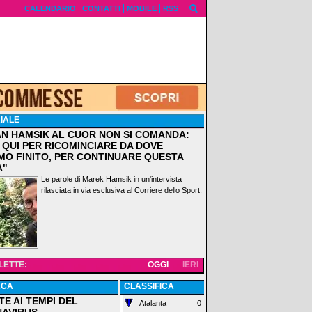
CALENDARIO
CONTATTI
MOBILE
RSS
IALE
AN HAMSIK AL CUOR NON SI COMANDA:
 QUI PER RICOMINCIARE DA DOVE
MO FINITO, PER CONTINUARE QUESTA
A"
Le parole di Marek Hamsik in un'intervista
rilasciata in via esclusiva al Corriere dello Sport.
 LETTE:
OGGI
IERI
ACA
CLASSIFICA
TE AI TEMPI DEL
Atalanta
0