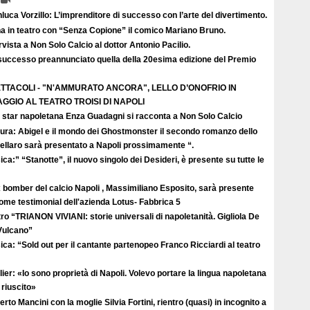
luca Vorzillo: L’imprenditore di successo con l’arte del divertimento.
a in teatro con “Senza Copione” il comico Mariano Bruno.
rvista a Non Solo Calcio al dottor Antonio Pacilio.
successo preannunciato quella della 20esima edizione del Premio
TTACOLI - "N'AMMURATO ANCORA", LELLO D’ONOFRIO IN
GGIO AL TEATRO TROISI DI NAPOLI
 star napoletana Enza Guadagni si racconta a Non Solo Calcio
tura: Abigel e il mondo dei Ghostmonster il secondo romanzo dello
ellaro sarà presentato a Napoli prossimamente “.
ca:” “Stanotte”, il nuovo singolo dei Desideri, è presente su tutte le
 bomber del calcio Napoli , Massimiliano Esposito, sarà presente
come testimonial dell'azienda Lotus- Fabbrica 5
ro “TRIANON VIVIANI: storie universali di napoletanità. Gigliola De
 Vulcano”
ca: “Sold out per il cantante partenopeo Franco Ricciardi al teatro
ier: «Io sono proprietà di Napoli. Volevo portare la lingua napoletana
riuscito»
rto Mancini con la moglie Silvia Fortini, rientro (quasi) in incognito a