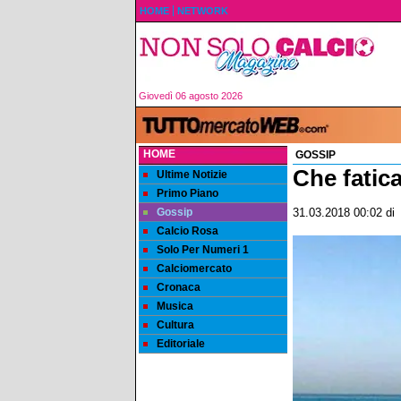
HOME
NETWORK
Giovedì 06 agosto 2026
HOME
GOSSIP
Che fatica
Ultime Notizie
Primo Piano
Gossip
31.03.2018 00:02
di
Calcio Rosa
Solo Per Numeri 1
Calciomercato
Cronaca
Musica
Cultura
Editoriale