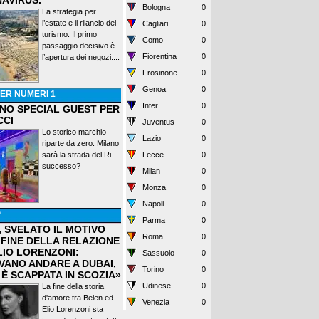
AVIRUS.
Bologna
0
La strategia per
l’estate e il rilancio del
Cagliari
0
turismo. Il primo
Como
0
passaggio decisivo è
Fiorentina
0
l’apertura dei negozi....
Frosinone
0
Genoa
0
ER NUMERI 1
Inter
0
ANO SPECIAL GUEST PER
CCI
Juventus
0
Lo storico marchio
Lazio
0
riparte da zero. Milano
sarà la strada del Ri-
Lecce
0
successo?
Milan
0
Monza
0
Napoli
0
P
Parma
0
, SVELATO IL MOTIVO
Roma
0
 FINE DELLA RELAZIONE
LIO LORENZONI:
Sassuolo
0
VANO ANDARE A DUBAI,
Torino
0
 È SCAPPATA IN SCOZIA»
Udinese
0
La fine della storia
d'amore tra Belen ed
Venezia
0
Elio Lorenzoni sta