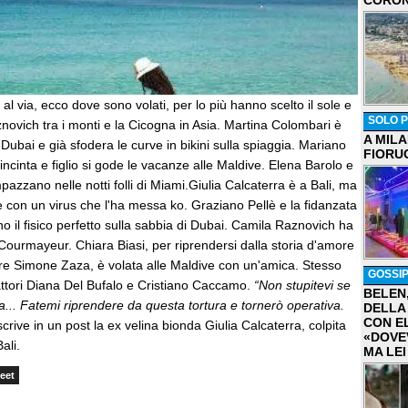
CORON
l via, ecco dove sono volati, per lo più hanno scelto il sole e
SOLO P
znovich tra i monti e la Cicogna in Asia. Martina Colombari è
A MIL
Dubai e già sfodera le curve in bikini sulla spiaggia. Mariano
FIORU
incinta e figlio si gode le vacanze alle Maldive. Elena Barolo e
pazzano nelle notti folli di Miami.Giulia Calcaterra è a Bali, ma
e con un virus che l'ha messa ko. Graziano Pellè e la fidanzata
o il fisico perfetto sulla sabbia di Dubai. Camila Raznovich ha
i Courmayeur. Chiara Biasi, per riprendersi dalla storia d'amore
atore Simone Zaza, è volata alle Maldive con un'amica. Stesso
GOSSI
attori Diana Del Bufalo e Cristiano Caccamo.
“Non stupitevi se
BELEN
va... Fatemi riprendere da questa tortura e tornerò operativa.
DELLA
CON E
scrive in un post la ex velina bionda Giulia Calcaterra, colpita
«DOVE
ali.
MA LEI
eet