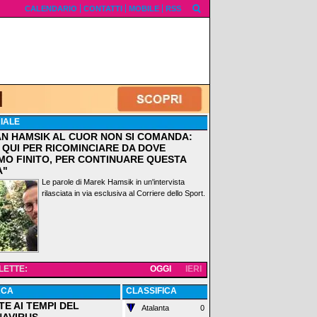
CALENDARIO
CONTATTI
MOBILE
RSS
IALE
AN HAMSIK AL CUOR NON SI COMANDA:
 QUI PER RICOMINCIARE DA DOVE
MO FINITO, PER CONTINUARE QUESTA
A"
Le parole di Marek Hamsik in un'intervista
rilasciata in via esclusiva al Corriere dello Sport.
 LETTE:
OGGI
IERI
ACA
CLASSIFICA
TE AI TEMPI DEL
Atalanta
0