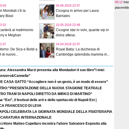
08:12
Inte
0:04
04.06.2018 22:57
piacerebb
i Mondiali c'è la
Cicogna in arrivo per Laura
ary Blasi
Barriales
3:32
10.05.2018 22:48
canterà al matrimonio
Cicogne star in volo, quante vip in
arry e Meghan
dolce attesa.
1:07
24.04.2018 22:47
itorno: De Sica e Boldi a
Royal Baby: La duchessa di
 di nuovo...
Cambridge splendida mamma in...
ura: Alessandra Marzi presenta alla Mondadori il suo libro”I miei
 Zenzero&Cannella”
E CASA GATTO “Accogliere non è un gesto, è un modo di essere”
TRO:”PRESENTAZIONE DELLA NUOVA STAGIONE TEATRALE
TRO TRAM DI NAPOLI DIRETTO DA MIRKO DI MARTINO“
a “Est”, il festival delle arti e dello spettacolo di Napoli Est |
ICA FRANCESCO DI LEVA
APOLI CELEBRATA LA GIORNATA MONDIALE DELLA FISIOTERAPIA
I CARATURA INTERNAZIONALE
crittore Matteo Cupellaro incontra l’attore Salvatore Esposito alla