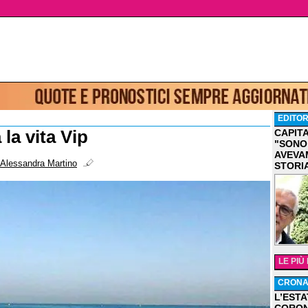
EDITOR
 la vita Vip
CAPIT
"SONO
AVEVA
Alessandra Martino
STORI
LE PIÙ
CRON
L’ESTA