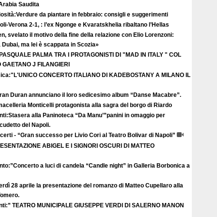
 Arabia Saudita
osità:Verdure da piantare in febbraio: consigli e suggerimenti
li-Verona 2-1, : l’ex Ngonge e Kvaratskhelia ribaltano l’Hellas
n, svelato il motivo della fine della relazione con Elio Lorenzoni:
Dubai, ma lei è scappata in Scozia»
 PASQUALE PALMA TRA I PROTAGONISTI DI "MAD IN ITALY " COL
GAETANO J FILANGIERI
ica:"L'UNICO CONCERTO ITALIANO DI KADEBOSTANY A MILANO IL
uran Duran annunciano il loro sedicesimo album “Danse Macabre”.
acelleria Monticelli protagonista alla sagra del borgo di Riardo
nti:Stasera alla Paninoteca “Da Manu’”panini in omaggio per
scudetto del Napoli.
erti - “Gran successo per Livio Cori al Teatro Bolivar di Napoli”
ESENTAZIONE ABIGEL E I SIGNORI OSCURI DI MATTEO
to:”Concerto a luci di candela “Candle night” in Galleria Borbonica a
rdì 28 aprile la presentazione del romanzo di Matteo Cupellaro alla
 Vomero.
nti:” TEATRO MUNICIPALE GIUSEPPE VERDI DI SALERNO MANON