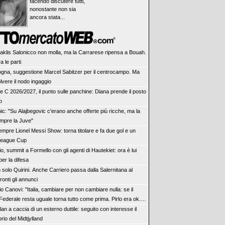
facendo discutere tutti,
nonostante non sia
ancora stata...
’Iraklis Salonicco non molla, ma la Carrarese ripensa a Bouah.
a le parti
ogna, suggestione Marcel Sabitzer per il centrocampo. Ma
olvere il nodo ingaggio
ie C 2026/2027, il punto sulle panchine: Diana prende il posto
o
ic: "Su Alajbegovic c'erano anche offerte più ricche, ma la
mpre la Juve"
empre Lionel Messi Show: torna titolare e fa due gol e un
 League Cup
o, summit a Formello con gli agenti di Hautekiet: ora è lui
 per la difesa
 solo Quirini. Anche Carriero passa dalla Salernitana al
ronti gli annunci
o Canovi: "Italia, cambiare per non cambiare nulla: se il
Federale resta uguale torna tutto come prima. Pirlo era ok.
a Molina"
ilan a caccia di un esterno duttile: seguito con interesse il
rio del Midtjylland