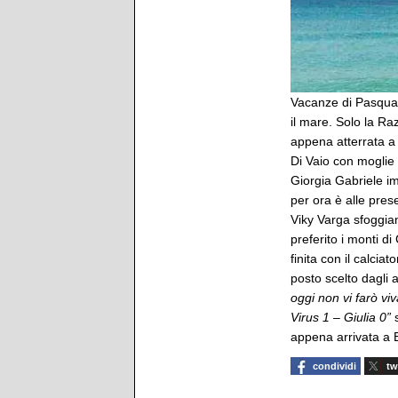
Vacanze di Pasqua a
il mare. Solo la Ra
appena atterrata a 
Di Vaio con moglie 
Giorgia Gabriele im
per ora è alle pres
Viky Varga sfoggian
preferito i monti d
finita con il calci
posto scelto dagli 
oggi non vi farò vi
Virus 1 – Giulia 0”
appena arrivata a B
condividi
tw