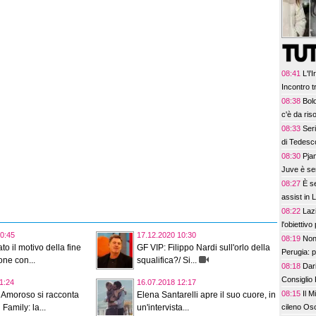
08:41
L'l
Incontro tr
08:38
Bol
c'è da ris
08:33
Ser
di Tedesc
08:30
Pjan
Juve è se
08:27
È s
assist in
08:22
Lazi
l'obiettivo
0:45
17.12.2020 10:30
08:19
Non
to il motivo della fine
GF VIP: Filippo Nardi sull'orlo della
Perugia: p
one con...
squalifica?/ Si...
08:18
Dari
Consiglio 
1:24
16.07.2018 12:17
Roma, sì 
08:15
Il M
 Amoroso si racconta
Elena Santarelli apre il suo cuore, in
cileno Oso
 Family: la...
un'intervista...