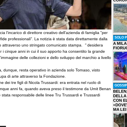
CORON
cia l'incarico di direttore creativo dell'azienda di famiglia "per
SOLO P
ide professionali". La notizia è stata data direttamente dalla
A MIL
o attraverso uno stringato comunicato stampa.
"
desidera
FIORU
r i cinque anni in cui il suo apporto ha consentito la grande
'immagine delle collezioni e dello sviluppo del marchio a livello
cola, dunque, resta operativo in azienda solo Tomaso, visto
upa di arte attraverso la Fondazione.
e dei tre figli di Nicola Trussardi: era entrata nel ruolo di
GOSSI
 cinque anni fa, quando aveva preso il testimone da Umit Benan
BELEN
stata responsabile delle linee Tru Trussardi e Trussardi
DELLA
CON E
«DOVE
MA LEI