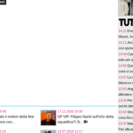
eet
14:12
Eve
Moyes, ho
14:11
Asco
con opzio
14:04
Cat
tutto per 
14:00
Quag
cose si s
13:57
La c
Marocco no
13:52
Ang
difendere i
13:46
Per 
anche diet
0:45
17.12.2020 10:30
13:42
Sma
to il motivo della fine
GF VIP: Filippo Nardi sull'orlo della
cosa feci
one con...
squalifica?/ Si...
13:37
Mas
Paz alla p
1:24
16.07.2018 12:17