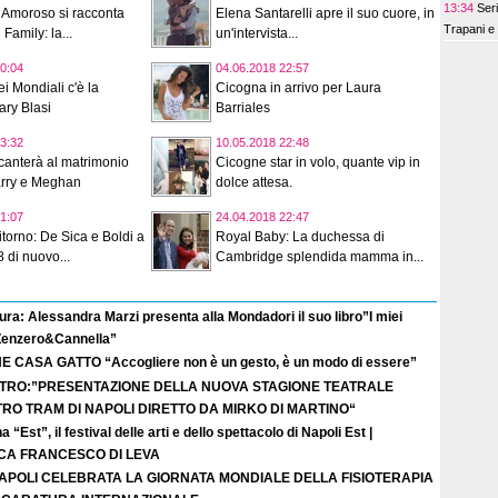
13:34
Seri
 Amoroso si racconta
Elena Santarelli apre il suo cuore, in
Trapani e 
 Family: la...
un'intervista...
0:04
04.06.2018 22:57
i Mondiali c'è la
Cicogna in arrivo per Laura
ary Blasi
Barriales
3:32
10.05.2018 22:48
canterà al matrimonio
Cicogne star in volo, quante vip in
arry e Meghan
dolce attesa.
1:07
24.04.2018 22:47
itorno: De Sica e Boldi a
Royal Baby: La duchessa di
 di nuovo...
Cambridge splendida mamma in...
ura: Alessandra Marzi presenta alla Mondadori il suo libro”I miei
 Zenzero&Cannella”
E CASA GATTO “Accogliere non è un gesto, è un modo di essere”
TRO:”PRESENTAZIONE DELLA NUOVA STAGIONE TEATRALE
TRO TRAM DI NAPOLI DIRETTO DA MIRKO DI MARTINO“
a “Est”, il festival delle arti e dello spettacolo di Napoli Est |
ICA FRANCESCO DI LEVA
APOLI CELEBRATA LA GIORNATA MONDIALE DELLA FISIOTERAPIA