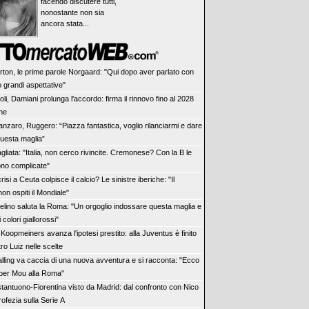
facendo discutere tutti,
nonostante non sia
ancora stata...
rton, le prime parole Norgaard: "Qui dopo aver parlato con
 grandi aspettative"
li, Damiani prolunga l'accordo: firma il rinnovo fino al 2028
ne
anzaro, Ruggero: “Piazza fantastica, voglio rilanciarmi e dare
questa maglia”
liata: "Italia, non cerco rivincite. Cremonese? Con la B le
ono complicate"
risi a Ceuta colpisce il calcio? Le sinistre iberiche: "Il
n ospiti il Mondiale"
elino saluta la Roma: "Un orgoglio indossare questa maglia e
 colori giallorossi"
Koopmeiners avanza l'ipotesi prestito: alla Juventus è finito
ro Luiz nelle scelte
lling va caccia di una nuova avventura e si racconta: "Ecco
 per Mou alla Roma"
tantuono-Fiorentina visto da Madrid: dal confronto con Nico
rofezia sulla Serie A