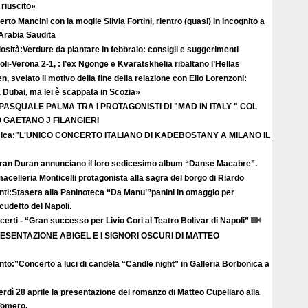
riuscito»
rto Mancini con la moglie Silvia Fortini, rientro (quasi) in incognito a
 Arabia Saudita
osità:Verdure da piantare in febbraio: consigli e suggerimenti
li-Verona 2-1, : l’ex Ngonge e Kvaratskhelia ribaltano l’Hellas
n, svelato il motivo della fine della relazione con Elio Lorenzoni:
Dubai, ma lei è scappata in Scozia»
 PASQUALE PALMA TRA I PROTAGONISTI DI "MAD IN ITALY " COL
GAETANO J FILANGIERI
ica:"L'UNICO CONCERTO ITALIANO DI KADEBOSTANY A MILANO IL
uran Duran annunciano il loro sedicesimo album “Danse Macabre”.
acelleria Monticelli protagonista alla sagra del borgo di Riardo
nti:Stasera alla Paninoteca “Da Manu’”panini in omaggio per
scudetto del Napoli.
erti - “Gran successo per Livio Cori al Teatro Bolivar di Napoli”
ESENTAZIONE ABIGEL E I SIGNORI OSCURI DI MATTEO
to:”Concerto a luci di candela “Candle night” in Galleria Borbonica a
rdì 28 aprile la presentazione del romanzo di Matteo Cupellaro alla
 Vomero.