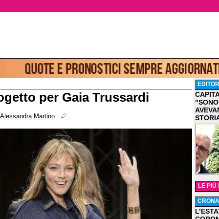
EDITOR
getto per Gaia Trussardi
CAPIT
"SONO
AVEVA
Alessandra Martino
STORI
LE PIÙ
CRON
L’ESTA