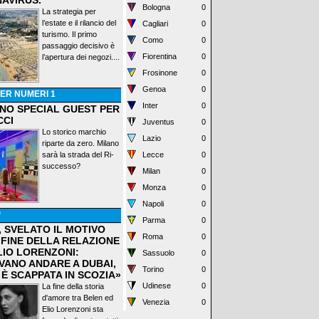
AVIRUS.
Bologna
0
La strategia per
l’estate e il rilancio del
Cagliari
0
turismo. Il primo
Como
0
passaggio decisivo è
Fiorentina
0
l’apertura dei negozi....
Frosinone
0
Genoa
0
ER NUMERI 1
Inter
0
ANO SPECIAL GUEST PER
CCI
Juventus
0
Lo storico marchio
Lazio
0
riparte da zero. Milano
sarà la strada del Ri-
Lecce
0
successo?
Milan
0
Monza
0
Napoli
0
P
Parma
0
, SVELATO IL MOTIVO
Roma
0
 FINE DELLA RELAZIONE
LIO LORENZONI:
Sassuolo
0
VANO ANDARE A DUBAI,
Torino
0
 È SCAPPATA IN SCOZIA»
Udinese
0
La fine della storia
d'amore tra Belen ed
Venezia
0
Elio Lorenzoni sta