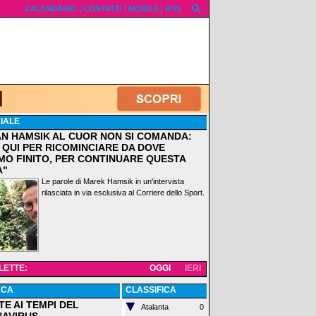
CALENDARIO
CONTATTI
MOBILE
RSS
IALE
AN HAMSIK AL CUOR NON SI COMANDA:
 QUI PER RICOMINCIARE DA DOVE
MO FINITO, PER CONTINUARE QUESTA
A"
Le parole di Marek Hamsik in un'intervista
rilasciata in via esclusiva al Corriere dello Sport.
 LETTE:
OGGI
IERI
ACA
CLASSIFICA
TE AI TEMPI DEL
Atalanta
0