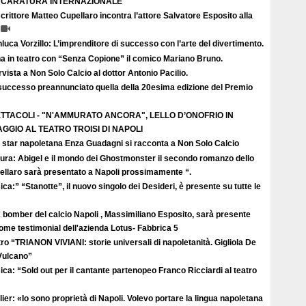
I CARATURA INTERNAZIONALE
crittore Matteo Cupellaro incontra l’attore Salvatore Esposito alla
luca Vorzillo: L’imprenditore di successo con l’arte del divertimento.
a in teatro con “Senza Copione” il comico Mariano Bruno.
rvista a Non Solo Calcio al dottor Antonio Pacilio.
successo preannunciato quella della 20esima edizione del Premio
TTACOLI - "N'AMMURATO ANCORA", LELLO D’ONOFRIO IN
GGIO AL TEATRO TROISI DI NAPOLI
 star napoletana Enza Guadagni si racconta a Non Solo Calcio
tura: Abigel e il mondo dei Ghostmonster il secondo romanzo dello
ellaro sarà presentato a Napoli prossimamente “.
ca:” “Stanotte”, il nuovo singolo dei Desideri, è presente su tutte le
 bomber del calcio Napoli , Massimiliano Esposito, sarà presente
come testimonial dell'azienda Lotus- Fabbrica 5
ro “TRIANON VIVIANI: storie universali di napoletanità. Gigliola De
 Vulcano”
ca: “Sold out per il cantante partenopeo Franco Ricciardi al teatro
ier: «Io sono proprietà di Napoli. Volevo portare la lingua napoletana