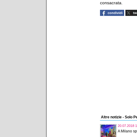
consacrata.
condividi
tw
Altre notizie - Solo 
20.07.2018 1
A Milano sp