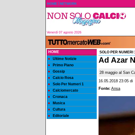
HOME
NETWORK
Venerdì 07 agosto 2026
HOME
SOLO PER NUMERI 
Ad Azar N
Ultime Notizie
Primo Piano
Gossip
28 maggio al San Car
Calcio Rosa
16.05.2018 23:05
di
Solo Per Numeri 1
Fonte:
Ansa
Calciomercato
Cronaca
Musica
Cultura
Editoriale