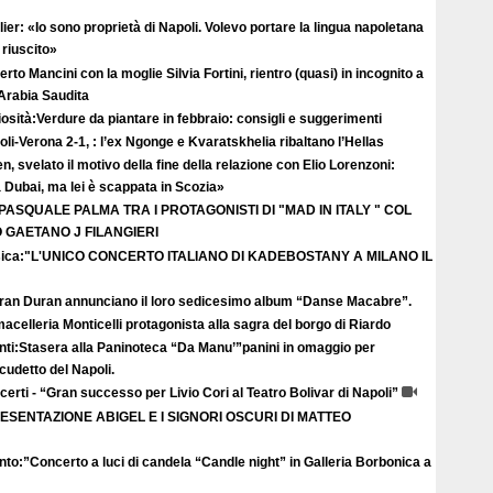
ier: «Io sono proprietà di Napoli. Volevo portare la lingua napoletana
riuscito»
rto Mancini con la moglie Silvia Fortini, rientro (quasi) in incognito a
 Arabia Saudita
osità:Verdure da piantare in febbraio: consigli e suggerimenti
li-Verona 2-1, : l’ex Ngonge e Kvaratskhelia ribaltano l’Hellas
n, svelato il motivo della fine della relazione con Elio Lorenzoni:
Dubai, ma lei è scappata in Scozia»
 PASQUALE PALMA TRA I PROTAGONISTI DI "MAD IN ITALY " COL
GAETANO J FILANGIERI
ica:"L'UNICO CONCERTO ITALIANO DI KADEBOSTANY A MILANO IL
uran Duran annunciano il loro sedicesimo album “Danse Macabre”.
acelleria Monticelli protagonista alla sagra del borgo di Riardo
nti:Stasera alla Paninoteca “Da Manu’”panini in omaggio per
scudetto del Napoli.
erti - “Gran successo per Livio Cori al Teatro Bolivar di Napoli”
ESENTAZIONE ABIGEL E I SIGNORI OSCURI DI MATTEO
to:”Concerto a luci di candela “Candle night” in Galleria Borbonica a