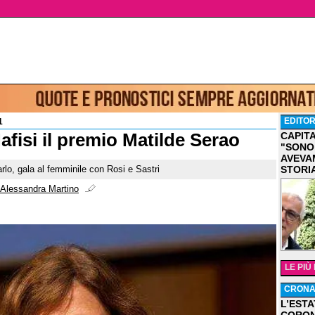
EDITOR
1
afisi il premio Matilde Serao
CAPIT
"SONO
AVEVA
STORI
lo, gala al femminile con Rosi e Sastri
Alessandra Martino
LE PIÙ
CRON
L’ESTA