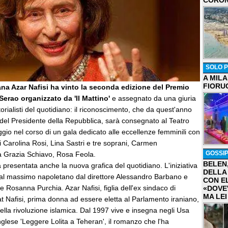
CORON
SOLO P
A MIL
FIORU
iana Azar Nafisi ha vinto la seconda edizione del Premio
 Serao organizzato da 'Il Mattino'
e assegnato da una giuria
itorialisti del quotidiano: il riconoscimento, che da quest'anno
 del Presidente della Repubblica, sarà consegnato al Teatro
gio nel corso di un gala dedicato alle eccellenze femminili con
i Carolina Rosi, Lina Sastri e tre soprani, Carmen
GOSSI
a Grazia Schiavo, Rosa Feola.
BELEN
 presentata anche la nuova grafica del quotidiano. L'iniziativa
DELLA
 al massimo napoletano dal direttore Alessandro Barbano e
CON E
e Rosanna Purchia. Azar Nafisi, figlia dell'ex sindaco di
«DOVE
MA LEI
t Nafisi, prima donna ad essere eletta al Parlamento iraniano,
ella rivoluzione islamica. Dal 1997 vive e insegna negli Usa
inglese 'Leggere Lolita a Teheran', il romanzo che l'ha