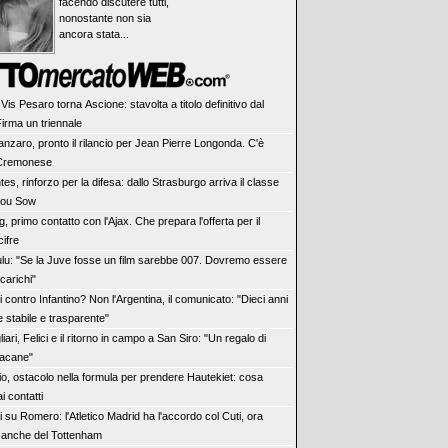
facendo discutere tutti,
nonostante non sia
ancora stata...
 Vis Pesaro torna Ascione: stavolta a titolo definitivo dal
irma un triennale
anzaro, pronto il rilancio per Jean Pierre Longonda. C'è
 Cremonese
es, rinforzo per la difesa: dallo Strasburgo arriva il classe
dou Sow
, primo contatto con l'Ajax. Che prepara l'offerta per il
cifre
ulu: "Se la Juve fosse un film sarebbe 007. Dovremo essere
 carichi"
i contro Infantino? Non l'Argentina, il comunicato: "Dieci anni
e stabile e trasparente"
iari, Felici e il ritorno in campo a San Siro: "Un regalo di
sacane"
io, ostacolo nella formula per prendere Hautekiet: cosa
 contatti
i su Romero: l'Atletico Madrid ha l'accordo col Cuti, ora
k anche del Tottenham