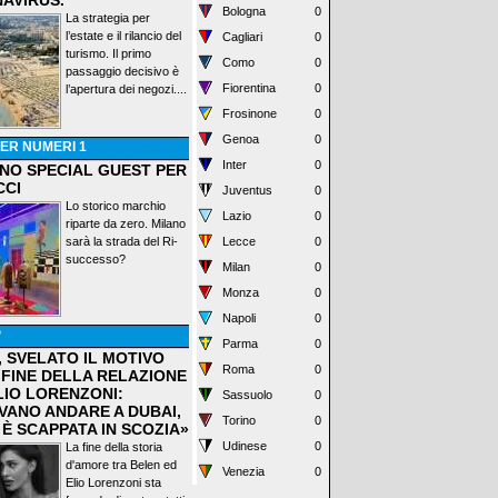
AVIRUS.
Bologna
0
La strategia per
l’estate e il rilancio del
Cagliari
0
turismo. Il primo
Como
0
passaggio decisivo è
Fiorentina
0
l’apertura dei negozi....
Frosinone
0
Genoa
0
ER NUMERI 1
Inter
0
ANO SPECIAL GUEST PER
CCI
Juventus
0
Lo storico marchio
Lazio
0
riparte da zero. Milano
sarà la strada del Ri-
Lecce
0
successo?
Milan
0
Monza
0
Napoli
0
P
Parma
0
, SVELATO IL MOTIVO
Roma
0
 FINE DELLA RELAZIONE
LIO LORENZONI:
Sassuolo
0
VANO ANDARE A DUBAI,
Torino
0
 È SCAPPATA IN SCOZIA»
Udinese
0
La fine della storia
d'amore tra Belen ed
Venezia
0
Elio Lorenzoni sta