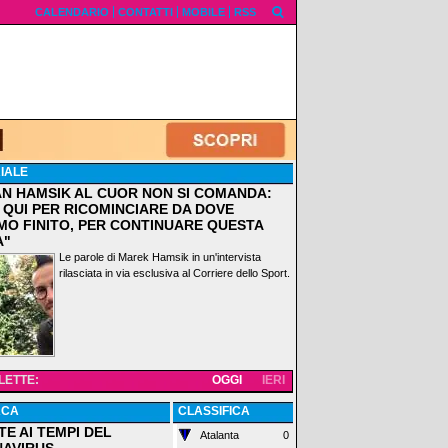
CALENDARIO
CONTATTI
MOBILE
RSS
IALE
AN HAMSIK AL CUOR NON SI COMANDA:
 QUI PER RICOMINCIARE DA DOVE
MO FINITO, PER CONTINUARE QUESTA
A"
Le parole di Marek Hamsik in un'intervista
rilasciata in via esclusiva al Corriere dello Sport.
 LETTE:
OGGI
IERI
ACA
CLASSIFICA
TE AI TEMPI DEL
Atalanta
0