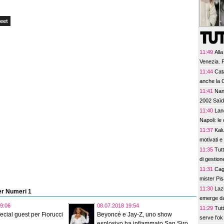
eet
11:49
Alla
Venezia. F
11:44
Cat
anche la
11:41
Nant
2002 Saï
11:40
Lang
Napoli: le 
11:37
Kal
motivati e
11:35
Tutt
di gestion
11:31
Cagl
mister Pi
11:30
Laz
Per Numeri 1
emerge dai
9:06
08.07.2018 19:54
11:29
Tutt
ecial guest per Fiorucci
Beyoncé e Jay-Z, uno show
serve l'o
esplosivo ha infiammato San Siro