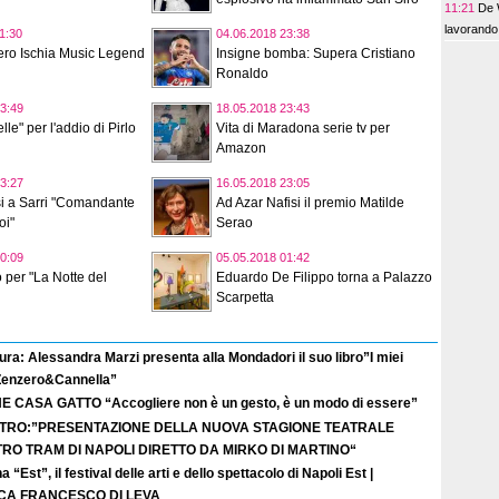
11:21
De W
lavorando
1:30
04.06.2018 23:38
ero Ischia Music Legend
Insigne bomba: Supera Cristiano
Ronaldo
3:49
18.05.2018 23:43
elle" per l'addio di Pirlo
Vita di Maradona serie tv per
Amazon
3:27
16.05.2018 23:05
osi a Sarri "Comandante
Ad Azar Nafisi il premio Matilde
oi"
Serao
0:09
05.05.2018 01:42
o per "La Notte del
Eduardo De Filippo torna a Palazzo
Scarpetta
ura: Alessandra Marzi presenta alla Mondadori il suo libro”I miei
 Zenzero&Cannella”
E CASA GATTO “Accogliere non è un gesto, è un modo di essere”
TRO:”PRESENTAZIONE DELLA NUOVA STAGIONE TEATRALE
TRO TRAM DI NAPOLI DIRETTO DA MIRKO DI MARTINO“
a “Est”, il festival delle arti e dello spettacolo di Napoli Est |
ICA FRANCESCO DI LEVA