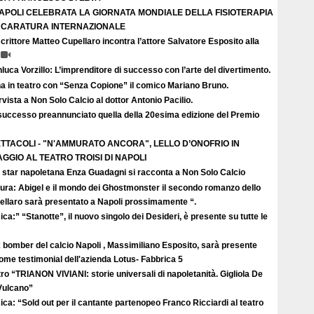
APOLI CELEBRATA LA GIORNATA MONDIALE DELLA FISIOTERAPIA
I CARATURA INTERNAZIONALE
crittore Matteo Cupellaro incontra l’attore Salvatore Esposito alla
luca Vorzillo: L’imprenditore di successo con l’arte del divertimento.
a in teatro con “Senza Copione” il comico Mariano Bruno.
rvista a Non Solo Calcio al dottor Antonio Pacilio.
successo preannunciato quella della 20esima edizione del Premio
TTACOLI - "N'AMMURATO ANCORA", LELLO D’ONOFRIO IN
GGIO AL TEATRO TROISI DI NAPOLI
 star napoletana Enza Guadagni si racconta a Non Solo Calcio
tura: Abigel e il mondo dei Ghostmonster il secondo romanzo dello
ellaro sarà presentato a Napoli prossimamente “.
ca:” “Stanotte”, il nuovo singolo dei Desideri, è presente su tutte le
 bomber del calcio Napoli , Massimiliano Esposito, sarà presente
come testimonial dell'azienda Lotus- Fabbrica 5
ro “TRIANON VIVIANI: storie universali di napoletanità. Gigliola De
 Vulcano”
ca: “Sold out per il cantante partenopeo Franco Ricciardi al teatro