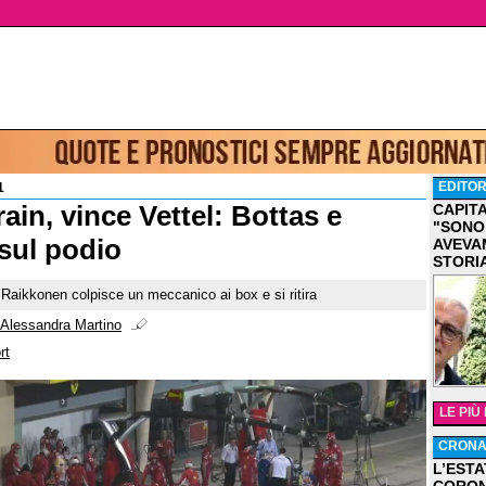
EDITOR
1
ain, vince Vettel: Bottas e
CAPIT
"SONO
sul podio
AVEVA
STORI
. Raikkonen colpisce un meccanico ai box e si ritira
Alessandra Martino
rt
LE PIÙ
CRON
L’ESTA