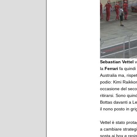
Sebastian Vettel
v
la
Ferrari
fa quindi
Australia ma, rispe
podio: Kimi Raikkon
occasione del seco
ritirarsi. Sono quin
Bottas davanti a L
il nono posto in grig
Vettel è stato prota
a cambiare strateg
sosta ai box e resi