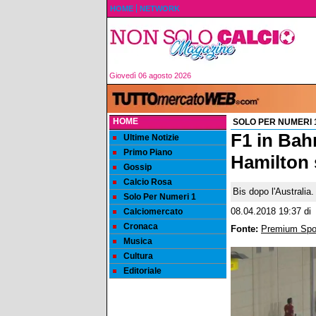
HOME
NETWORK
Giovedì 06 agosto 2026
HOME
SOLO PER NUMERI 
F1 in Bahr
Ultime Notizie
Primo Piano
Hamilton 
Gossip
Calcio Rosa
Bis dopo l'Australia
Solo Per Numeri 1
Calciomercato
08.04.2018 19:37
di
Cronaca
Fonte:
Premium Spo
Musica
Cultura
Editoriale