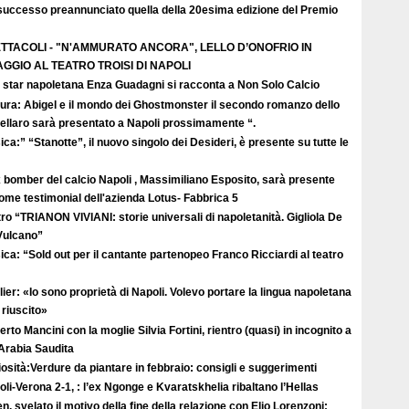
successo preannunciato quella della 20esima edizione del Premio
TTACOLI - "N'AMMURATO ANCORA", LELLO D’ONOFRIO IN
GGIO AL TEATRO TROISI DI NAPOLI
 star napoletana Enza Guadagni si racconta a Non Solo Calcio
tura: Abigel e il mondo dei Ghostmonster il secondo romanzo dello
ellaro sarà presentato a Napoli prossimamente “.
ca:” “Stanotte”, il nuovo singolo dei Desideri, è presente su tutte le
 bomber del calcio Napoli , Massimiliano Esposito, sarà presente
come testimonial dell'azienda Lotus- Fabbrica 5
ro “TRIANON VIVIANI: storie universali di napoletanità. Gigliola De
 Vulcano”
ca: “Sold out per il cantante partenopeo Franco Ricciardi al teatro
ier: «Io sono proprietà di Napoli. Volevo portare la lingua napoletana
riuscito»
rto Mancini con la moglie Silvia Fortini, rientro (quasi) in incognito a
 Arabia Saudita
osità:Verdure da piantare in febbraio: consigli e suggerimenti
li-Verona 2-1, : l’ex Ngonge e Kvaratskhelia ribaltano l’Hellas
n, svelato il motivo della fine della relazione con Elio Lorenzoni: