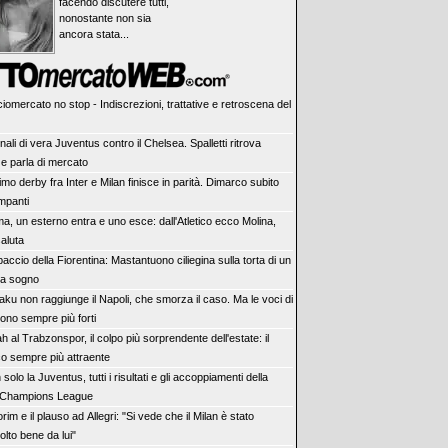
facendo discutere tutti,
nonostante non sia
ancora stata...
iomercato no stop - Indiscrezioni, trattative e retroscena del
ali di vera Juventus contro il Chelsea. Spalletti ritrova
e parla di mercato
rimo derby fra Inter e Milan finisce in parità. Dimarco subito
impanti
a, un esterno entra e uno esce: dall'Atletico ecco Molina,
aluta
accio della Fiorentina: Mastantuono ciliegina sulla torta di un
da sogno
aku non raggiunge il Napoli, che smorza il caso. Ma le voci di
ono sempre più forti
h al Trabzonspor, il colpo più sorprendente dell'estate: il
co sempre più attraente
solo la Juventus, tutti i risultati e gli accoppiamenti della
Champions League
im e il plauso ad Allegri: "Si vede che il Milan è stato
olto bene da lui"