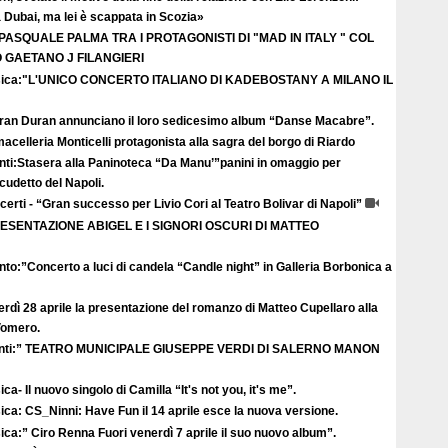
Dubai, ma lei è scappata in Scozia»
 PASQUALE PALMA TRA I PROTAGONISTI DI "MAD IN ITALY " COL
GAETANO J FILANGIERI
ica:"L'UNICO CONCERTO ITALIANO DI KADEBOSTANY A MILANO IL
uran Duran annunciano il loro sedicesimo album “Danse Macabre”.
acelleria Monticelli protagonista alla sagra del borgo di Riardo
nti:Stasera alla Paninoteca “Da Manu’”panini in omaggio per
scudetto del Napoli.
erti - “Gran successo per Livio Cori al Teatro Bolivar di Napoli”
ESENTAZIONE ABIGEL E I SIGNORI OSCURI DI MATTEO
to:”Concerto a luci di candela “Candle night” in Galleria Borbonica a
rdì 28 aprile la presentazione del romanzo di Matteo Cupellaro alla
 Vomero.
nti:” TEATRO MUNICIPALE GIUSEPPE VERDI DI SALERNO MANON
ca- Il nuovo singolo di Camilla “It's not you, it's me”.
ca: CS_Ninni: Have Fun il 14 aprile esce la nuova versione.
ca:” Ciro Renna Fuori venerdì 7 aprile il suo nuovo album”.