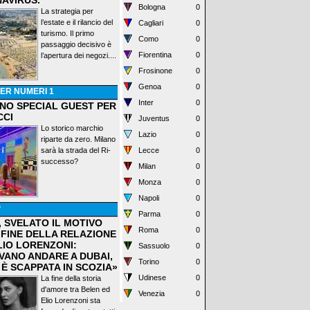
AVIRUS.
Bologna
0
La strategia per
l’estate e il rilancio del
Cagliari
0
turismo. Il primo
Como
0
passaggio decisivo è
Fiorentina
0
l’apertura dei negozi....
Frosinone
0
Genoa
0
ER NUMERI 1
Inter
0
ANO SPECIAL GUEST PER
CCI
Juventus
0
Lo storico marchio
Lazio
0
riparte da zero. Milano
sarà la strada del Ri-
Lecce
0
successo?
Milan
0
Monza
0
Napoli
0
P
Parma
0
, SVELATO IL MOTIVO
Roma
0
 FINE DELLA RELAZIONE
LIO LORENZONI:
Sassuolo
0
VANO ANDARE A DUBAI,
Torino
0
 È SCAPPATA IN SCOZIA»
Udinese
0
La fine della storia
d'amore tra Belen ed
Venezia
0
Elio Lorenzoni sta