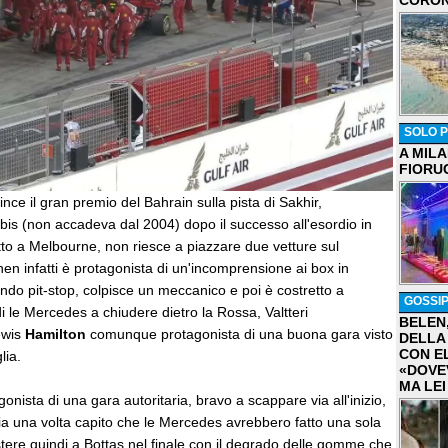
CORON
SOLO P
A MIL
FIORU
ince il gran premio del Bahrain sulla pista di Sakhir,
 bis (non accadeva dal 2004) dopo il successo all'esordio in
tto a Melbourne, non riesce a piazzare due vetture sul
en infatti è protagonista di un'incomprensione ai box in
ndo pit-stop, colpisce un meccanico e poi è costretto a
GOSSI
di le Mercedes a chiudere dietro la Rossa, Valtteri
BELEN
ewis
Hamilton
comunque protagonista di una buona gara visto
DELLA
CON E
lia.
«DOVE
MA LEI
gonista di una gara autoritaria, bravo a scappare via all'inizio,
ia una volta capito che le Mercedes avrebbero fatto una sola
stere quindi a Bottas nel finale con il degrado delle gomme che