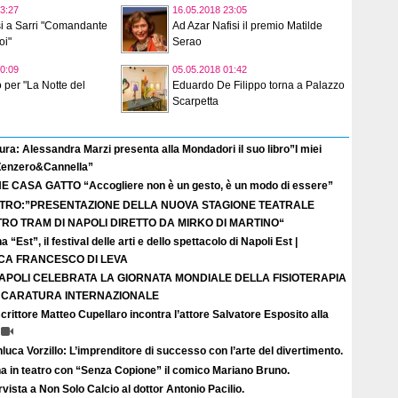
3:27
16.05.2018 23:05
osi a Sarri "Comandante
Ad Azar Nafisi il premio Matilde
oi"
Serao
0:09
05.05.2018 01:42
o per "La Notte del
Eduardo De Filippo torna a Palazzo
Scarpetta
ura: Alessandra Marzi presenta alla Mondadori il suo libro”I miei
 Zenzero&Cannella”
E CASA GATTO “Accogliere non è un gesto, è un modo di essere”
TRO:”PRESENTAZIONE DELLA NUOVA STAGIONE TEATRALE
TRO TRAM DI NAPOLI DIRETTO DA MIRKO DI MARTINO“
a “Est”, il festival delle arti e dello spettacolo di Napoli Est |
ICA FRANCESCO DI LEVA
APOLI CELEBRATA LA GIORNATA MONDIALE DELLA FISIOTERAPIA
I CARATURA INTERNAZIONALE
crittore Matteo Cupellaro incontra l’attore Salvatore Esposito alla
luca Vorzillo: L’imprenditore di successo con l’arte del divertimento.
a in teatro con “Senza Copione” il comico Mariano Bruno.
rvista a Non Solo Calcio al dottor Antonio Pacilio.