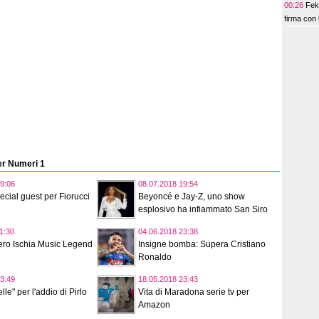
00:26
Fek
firma con 
Per Numeri 1
9:06
08.07.2018 19:54
ecial guest per Fiorucci
Beyoncé e Jay-Z, uno show
esplosivo ha infiammato San Siro
1:30
04.06.2018 23:38
ero Ischia Music Legend
Insigne bomba: Supera Cristiano
Ronaldo
3:49
18.05.2018 23:43
elle" per l'addio di Pirlo
Vita di Maradona serie tv per
Amazon