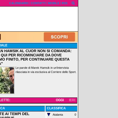
CALENDARIO
CONTATTI
MOBILE
RSS
IALE
AN HAMSIK AL CUOR NON SI COMANDA:
 QUI PER RICOMINCIARE DA DOVE
MO FINITO, PER CONTINUARE QUESTA
A"
Le parole di Marek Hamsik in un'intervista
rilasciata in via esclusiva al Corriere dello Sport.
 LETTE:
OGGI
IERI
ACA
CLASSIFICA
TE AI TEMPI DEL
Atalanta
0