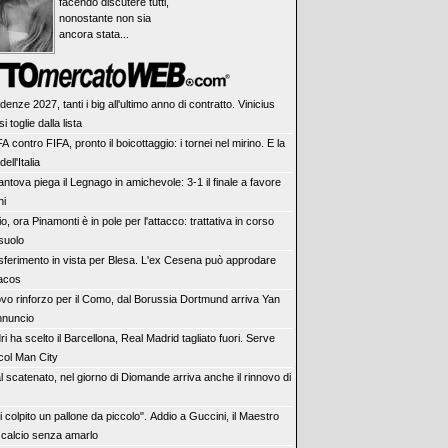
facendo discutere tutti,
nonostante non sia
ancora stata...
enze 2027, tanti i big all'ultimo anno di contratto. Vinicius
i toglie dalla lista
 contro FIFA, pronto il boicottaggio: i tornei nel mirino. E la
ell'Italia
antova piega il Legnago in amichevole: 3-1 il finale a favore
ni
o, ora Pinamonti è in pole per l'attacco: trattativa in corso
suolo
sferimento in vista per Blesa. L'ex Cesena può approdare
iacos
vo rinforzo per il Como, dal Borussia Dortmund arriva Yan
nnuncio
i ha scelto il Barcellona, Real Madrid tagliato fuori. Serve
col Man City
l scatenato, nel giorno di Diomande arriva anche il rinnovo di
 colpito un pallone da piccolo". Addio a Guccini, il Maestro
 calcio senza amarlo