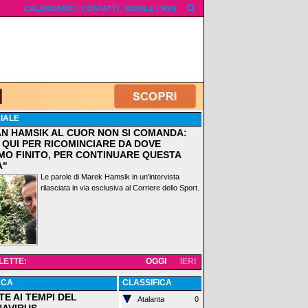
CALENDARIO
CONTATTI
MOBILE
RSS
IALE
AN HAMSIK AL CUOR NON SI COMANDA:
 QUI PER RICOMINCIARE DA DOVE
MO FINITO, PER CONTINUARE QUESTA
A"
Le parole di Marek Hamsik in un'intervista
rilasciata in via esclusiva al Corriere dello Sport.
 LETTE:
OGGI
IERI
ACA
CLASSIFICA
TE AI TEMPI DEL
Atalanta
0