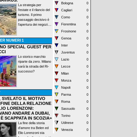
AVIRUS.
Bologna
0
La strategia per
l’estate e il rilancio del
Cagliari
0
turismo. Il primo
Como
0
passaggio decisivo è
Fiorentina
0
l’apertura dei negozi....
Frosinone
0
Genoa
0
ER NUMERI 1
Inter
0
ANO SPECIAL GUEST PER
CCI
Juventus
0
Lo storico marchio
Lazio
0
riparte da zero. Milano
sarà la strada del Ri-
Lecce
0
successo?
Milan
0
Monza
0
Napoli
0
P
Parma
0
, SVELATO IL MOTIVO
Roma
0
 FINE DELLA RELAZIONE
LIO LORENZONI:
Sassuolo
0
VANO ANDARE A DUBAI,
Torino
0
 È SCAPPATA IN SCOZIA»
Udinese
0
La fine della storia
d'amore tra Belen ed
Venezia
0
Elio Lorenzoni sta