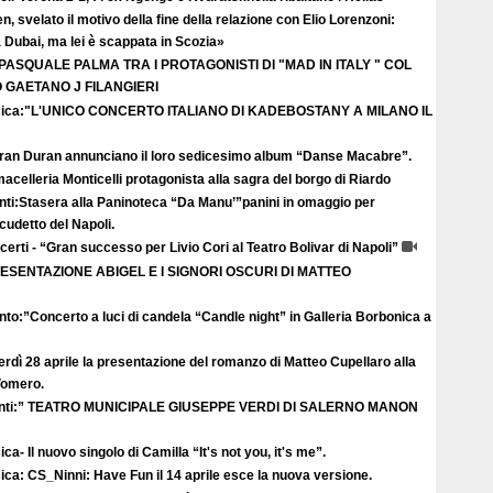
n, svelato il motivo della fine della relazione con Elio Lorenzoni:
Dubai, ma lei è scappata in Scozia»
 PASQUALE PALMA TRA I PROTAGONISTI DI "MAD IN ITALY " COL
GAETANO J FILANGIERI
ica:"L'UNICO CONCERTO ITALIANO DI KADEBOSTANY A MILANO IL
uran Duran annunciano il loro sedicesimo album “Danse Macabre”.
acelleria Monticelli protagonista alla sagra del borgo di Riardo
nti:Stasera alla Paninoteca “Da Manu’”panini in omaggio per
scudetto del Napoli.
erti - “Gran successo per Livio Cori al Teatro Bolivar di Napoli”
ESENTAZIONE ABIGEL E I SIGNORI OSCURI DI MATTEO
to:”Concerto a luci di candela “Candle night” in Galleria Borbonica a
rdì 28 aprile la presentazione del romanzo di Matteo Cupellaro alla
 Vomero.
nti:” TEATRO MUNICIPALE GIUSEPPE VERDI DI SALERNO MANON
ca- Il nuovo singolo di Camilla “It's not you, it's me”.
ca: CS_Ninni: Have Fun il 14 aprile esce la nuova versione.