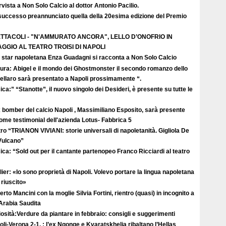
rvista a Non Solo Calcio al dottor Antonio Pacilio.
successo preannunciato quella della 20esima edizione del Premio
TTACOLI - "N'AMMURATO ANCORA", LELLO D’ONOFRIO IN
GGIO AL TEATRO TROISI DI NAPOLI
 star napoletana Enza Guadagni si racconta a Non Solo Calcio
tura: Abigel e il mondo dei Ghostmonster il secondo romanzo dello
ellaro sarà presentato a Napoli prossimamente “.
ca:” “Stanotte”, il nuovo singolo dei Desideri, è presente su tutte le
 bomber del calcio Napoli , Massimiliano Esposito, sarà presente
come testimonial dell'azienda Lotus- Fabbrica 5
ro “TRIANON VIVIANI: storie universali di napoletanità. Gigliola De
 Vulcano”
ca: “Sold out per il cantante partenopeo Franco Ricciardi al teatro
ier: «Io sono proprietà di Napoli. Volevo portare la lingua napoletana
riuscito»
rto Mancini con la moglie Silvia Fortini, rientro (quasi) in incognito a
 Arabia Saudita
osità:Verdure da piantare in febbraio: consigli e suggerimenti
li-Verona 2-1, : l’ex Ngonge e Kvaratskhelia ribaltano l’Hellas