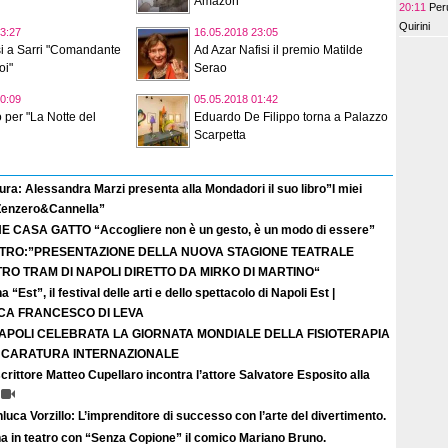
Amazon
20:11
Peru
Quirini
3:27
16.05.2018 23:05
osi a Sarri "Comandante
Ad Azar Nafisi il premio Matilde
oi"
Serao
0:09
05.05.2018 01:42
o per "La Notte del
Eduardo De Filippo torna a Palazzo
Scarpetta
ura: Alessandra Marzi presenta alla Mondadori il suo libro”I miei
 Zenzero&Cannella”
E CASA GATTO “Accogliere non è un gesto, è un modo di essere”
TRO:”PRESENTAZIONE DELLA NUOVA STAGIONE TEATRALE
TRO TRAM DI NAPOLI DIRETTO DA MIRKO DI MARTINO“
a “Est”, il festival delle arti e dello spettacolo di Napoli Est |
ICA FRANCESCO DI LEVA
APOLI CELEBRATA LA GIORNATA MONDIALE DELLA FISIOTERAPIA
I CARATURA INTERNAZIONALE
crittore Matteo Cupellaro incontra l’attore Salvatore Esposito alla
luca Vorzillo: L’imprenditore di successo con l’arte del divertimento.
a in teatro con “Senza Copione” il comico Mariano Bruno.