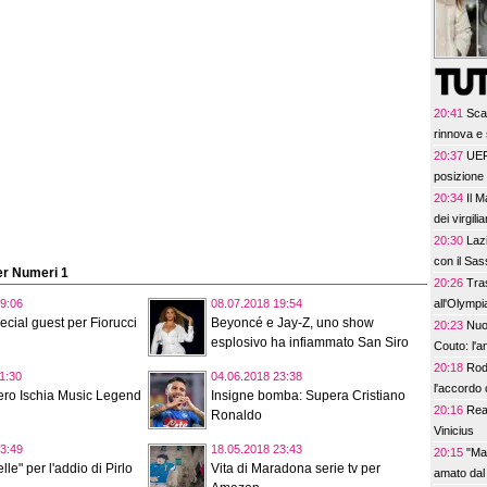
20:41
Scad
rinnova e s
20:37
UEFA
posizione d
20:34
Il M
dei virgilia
20:30
Lazi
con il Sas
Per Numeri 1
20:26
Tra
all'Olymp
9:06
08.07.2018 19:54
ecial guest per Fiorucci
Beyoncé e Jay-Z, uno show
20:23
Nuo
esplosivo ha infiammato San Siro
Couto: l'a
20:18
Rodr
1:30
04.06.2018 23:38
l'accordo 
ero Ischia Music Legend
Insigne bomba: Supera Cristiano
20:16
Rea
Ronaldo
Vinicius
3:49
18.05.2018 23:43
20:15
"Mai
elle" per l'addio di Pirlo
Vita di Maradona serie tv per
amato dal