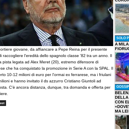
CORON
SOLO P
A MIL
FIORU
portiere giovane, da affiancare a Pepe Reina per il presente
i raccogliere l'eredità dello spagnolo classe '82 tra un anno. Il
 pista legata ad Alex Meret (20), estremo difensore di
ese che ha conquistato la promozione in Serie A con la SPAL. Il
to 10-12 milioni di euro per l'ormai ex ferrarese, ma i friulani
ilioni e hanno invitato il ds azzurro Cristiano Giuntoli ad
GOSSI
sta. C'è ancora distanza, dunque, tra domanda e offerta per
BELEN
iere.
DELLA
CON E
eet
«DOVE
MA LEI