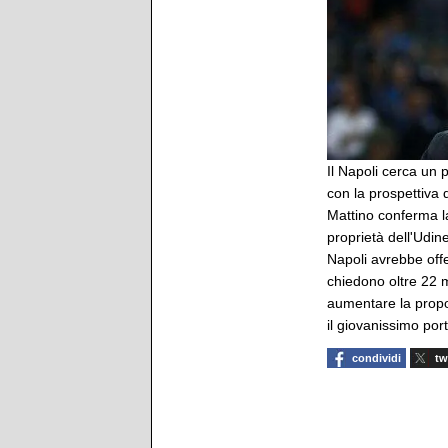
Il Napoli cerca un 
con la prospettiva d
Mattino conferma la
proprietà dell'Udin
Napoli avrebbe offer
chiedono oltre 22 m
aumentare la propo
il giovanissimo port
condividi
tw