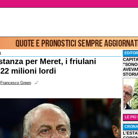
EDITOR
1
stanza per Meret, i friulani
CAPIT
"SONO
22 milioni lordi
AVEVA
STORI
i
Francesco Green
LE PIÙ
CRON
L’ESTA