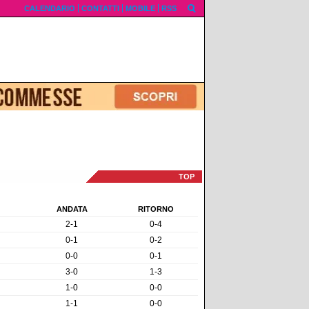
CALENDARIO
CONTATTI
MOBILE
RSS
TOP
ANDATA
RITORNO
2-1
0-4
0-1
0-2
0-0
0-1
3-0
1-3
1-0
0-0
1-1
0-0