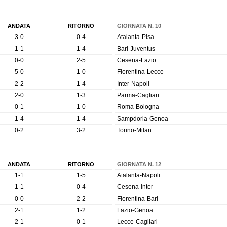
ANDATA
RITORNO
GIORNATA N. 10
3-0
0-4
Atalanta-Pisa
1-1
1-4
Bari-Juventus
0-0
2-5
Cesena-Lazio
5-0
1-0
Fiorentina-Lecce
2-2
1-4
Inter-Napoli
2-0
1-3
Parma-Cagliari
0-1
1-0
Roma-Bologna
1-4
1-4
Sampdoria-Genoa
0-2
3-2
Torino-Milan
ANDATA
RITORNO
GIORNATA N. 12
1-1
1-5
Atalanta-Napoli
1-1
0-4
Cesena-Inter
0-0
2-2
Fiorentina-Bari
2-1
1-2
Lazio-Genoa
2-1
0-1
Lecce-Cagliari