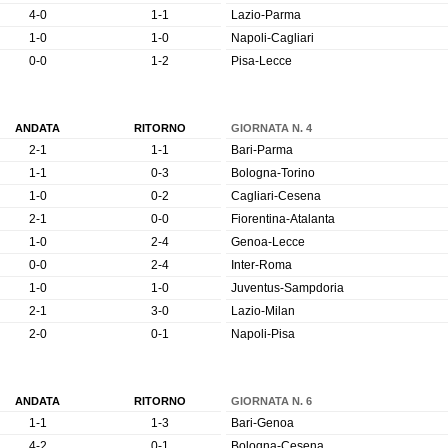
4-0
1-1
Lazio-Parma
1-0
1-0
Napoli-Cagliari
0-0
1-2
Pisa-Lecce
ANDATA
RITORNO
GIORNATA N. 4
2-1
1-1
Bari-Parma
1-1
0-3
Bologna-Torino
1-0
0-2
Cagliari-Cesena
2-1
0-0
Fiorentina-Atalanta
1-0
2-4
Genoa-Lecce
0-0
2-4
Inter-Roma
1-0
1-0
Juventus-Sampdoria
2-1
3-0
Lazio-Milan
2-0
0-1
Napoli-Pisa
ANDATA
RITORNO
GIORNATA N. 6
1-1
1-3
Bari-Genoa
4-2
0-1
Bologna-Cesena