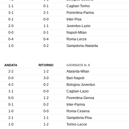
1-1
0-1
Cagliari-Torino
3-1
2-1
Fiorentina-Parma
0-1
0-0
Inter-Pisa
2-0
1-1
Juventus-Lazio
0-0
0-1
Napoli-Milan
0-4
0-4
Roma-Lecce
1-0
0-2
Sampdoria-Atalanta
ANDATA
RITORNO
GIORNATA N. 8
2-2
1-2
Atalanta-Milan
0-0
3-0
Bari-Napoli
4-2
0-2
Bologna-Juventus
1-1
0-0
Cagliari-Lazio
0-0
1-2
Fiorentina-Genoa
0-1
0-2
Inter-Parma
1-0
0-0
Roma-Cesena
2-1
1-1
Sampdoria-Pisa
1-0
1-2
Torino-Lecce