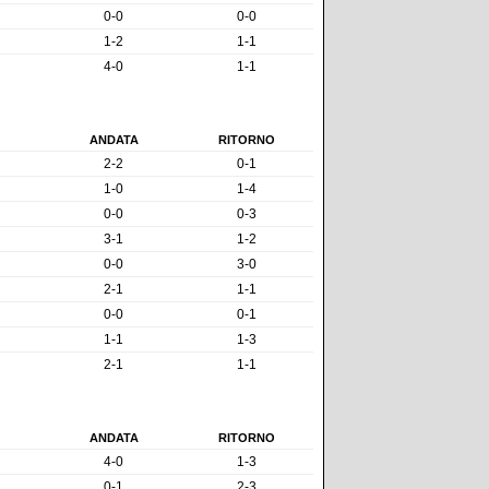
0-0
0-0
1-2
1-1
4-0
1-1
ANDATA
RITORNO
2-2
0-1
1-0
1-4
0-0
0-3
3-1
1-2
0-0
3-0
2-1
1-1
0-0
0-1
1-1
1-3
2-1
1-1
ANDATA
RITORNO
4-0
1-3
0-1
2-3