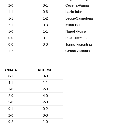
2-0
0-1
Cesena-Parma
1-1
0-6
Lazio-Inter
1-1
1-2
Lecce-Sampdoria
2-1
0-3
Milan-Bari
1-0
1-1
Napoli-Roma
0-0
0-1
Pisa-Juventus
0-0
0-0
Torino-Fiorentina
1-2
1-1
Genoa-Atalanta
ANDATA
RITORNO
0-1
0-0
4-1
1-1
1-0
2-3
2-0
4-0
5-0
2-0
0-1
0-2
2-0
0-0
0-2
1-0