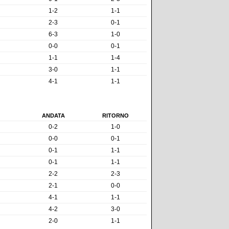
1-2
1-1
2-3
0-1
6-3
1-0
0-0
0-1
1-1
1-4
3-0
1-1
4-1
1-1
ANDATA
RITORNO
0-2
1-0
0-0
0-1
0-1
1-1
0-1
1-1
2-2
2-3
2-1
0-0
4-1
1-1
4-2
3-0
2-0
1-1