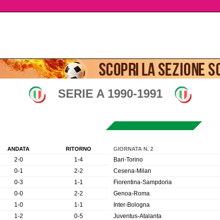
SERIE A 1990-1991
ANDATA
RITORNO
GIORNATA N. 2
2-0
1-4
Bari-Torino
0-1
2-2
Cesena-Milan
0-3
1-1
Fiorentina-Sampdoria
0-0
2-2
Genoa-Roma
1-0
1-1
Inter-Bologna
1-2
0-5
Juventus-Atalanta