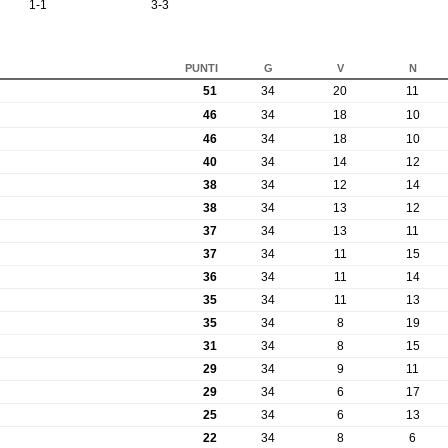
1-1
3-3
PUNTI
G
V
N
51
34
20
11
46
34
18
10
46
34
18
10
40
34
14
12
38
34
12
14
38
34
13
12
37
34
13
11
37
34
11
15
36
34
11
14
35
34
11
13
35
34
8
19
31
34
8
15
29
34
9
11
29
34
6
17
25
34
6
13
22
34
8
6