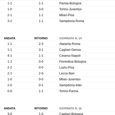
1-1
1-1
Parma-Bologna
1-0
3-0
Torino-Juventus
2-1
1-1
Milan-Pisa
3-2
1-1
Sampdoria-Roma
ANDATA
RITORNO
GIORNATA N. 14
1-1
2-3
Atalanta-Roma
1-1
3-1
Cagliari-Genoa
4-1
1-1
Cesena-Napoli
1-1
0-0
Fiorentina-Bologna
2-2
0-0
Lazio-Pisa
2-1
2-0
Lecce-Bari
1-0
0-0
Milan-Juventus
2-0
0-1
Sampdoria-Inter
0-0
1-1
Torino-Parma
ANDATA
RITORNO
GIORNATA N. 16
3-0
1-0
Cagliari-Bologna