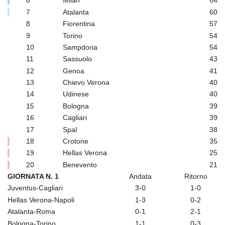
6
Milan
64
7
Atalanta
60
8
Fiorentina
57
9
Torino
54
10
Sampdoria
54
11
Sassuolo
43
12
Genoa
41
13
Chievo Verona
40
14
Udinese
40
15
Bologna
39
16
Cagliari
39
17
Spal
38
18
Crotone
35
19
Hellas Verona
25
20
Benevento
21
GIORNATA N. 1
Andata
Ritorno
Juventus-Cagliari
3-0
1-0
Hellas Verona-Napoli
1-3
0-2
Atalanta-Roma
0-1
2-1
Bologna-Torino
1-1
0-3