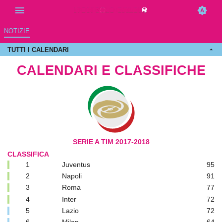
NOTIZIE
TUTTI I CALENDARI
CALENDARI E CLASSIFICHE
SERIE A TIM 2017-2018
CLASSIFICA
1
Juventus
95
2
Napoli
91
3
Roma
77
4
Inter
72
5
Lazio
72