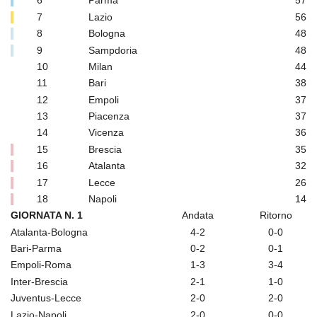
6
Parma
57
7
Lazio
56
8
Bologna
48
9
Sampdoria
48
10
Milan
44
11
Bari
38
12
Empoli
37
13
Piacenza
37
14
Vicenza
36
15
Brescia
35
16
Atalanta
32
17
Lecce
26
18
Napoli
14
GIORNATA N. 1
Andata
Ritorno
Atalanta-Bologna
4-2
0-0
Bari-Parma
0-2
0-1
Empoli-Roma
1-3
3-4
Inter-Brescia
2-1
1-0
Juventus-Lecce
2-0
2-0
Lazio-Napoli
2-0
0-0