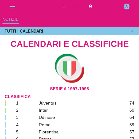
NOTIZIE
TUTTI I CALENDARI
CALENDARI E CLASSIFICHE
SERIE A 1997-1998
CLASSIFICA
1
Juventus
74
2
Inter
69
3
Udinese
64
4
Roma
59
5
Fiorentina
57