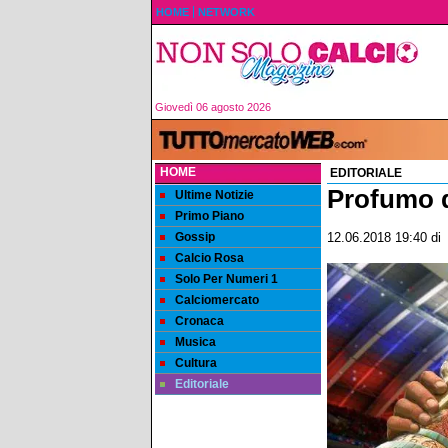
HOME
NETWORK
Giovedì 06 agosto 2026
HOME
EDITORIALE
Profumo d
Ultime Notizie
Primo Piano
Gossip
12.06.2018 19:40
di
Calcio Rosa
Solo Per Numeri 1
Calciomercato
Cronaca
Musica
Cultura
Editoriale