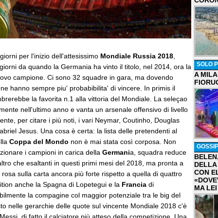
CORON
orni per l'inizio dell'attesissimo
Mondiale Russia 2018
,
SOLO P
iorni da quando la Germania ha vinto il titolo, nel 2014, ora la
A MIL
ovo campione. Ci sono 32 squadre in gara, ma dovendo
FIORU
une hanno sempre piu' probabibilita' di vincere. In primis il
embrerebbe la favorita n.1 alla vittoria del Mondiale. La seleçao
mente nell'ultimo anno e vanta un arsenale offensivo di livello
te, per citare i più noti, i vari Neymar, Coutinho, Douglas
briel Jesus. Una cosa è certa: la lista delle pretendenti al
ella
Coppa del Mondo
non è mai stata così corposa. Non
GOSSI
onare i campioni in carica della
Germani
a, squadra reduce
BELEN
'altro che esaltanti in questi primi mesi del 2018, ma pronta a
DELLA
CON E
rosa sulla carta ancora più forte rispetto a quella di quattro
«DOVE
sition anche la Spagna di Lopetegui e la
Francia
di
MA LEI
lmente la compagine col maggior potenziale tra le big del
to nelle gerarchie delle quote sul vincente Mondiale 2018 c'è
Messi, di fatto il calciatore più atteso della competizione. Una