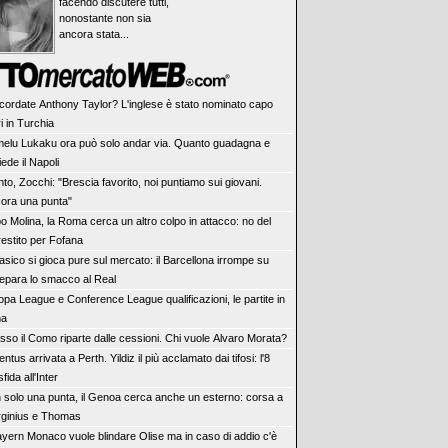
facendo discutere tutti,
nonostante non sia
ancora stata...
ricordate Anthony Taylor? L'inglese è stato nominato capo
ri in Turchia
elu Lukaku ora può solo andar via. Quanto guadagna e
ede il Napoli
to, Zocchi: "Brescia favorito, noi puntiamo sui giovani.
ora una punta"
o Molina, la Roma cerca un altro colpo in attacco: no del
restito per Fofana
lasico si gioca pure sul mercato: il Barcellona irrompe su
repara lo smacco al Real
opa League e Conference League qualificazioni, le partite in
ma
sso il Como riparte dalle cessioni. Chi vuole Alvaro Morata?
ntus arrivata a Perth. Yildiz il più acclamato dai tifosi: l'8
fida all'Inter
 solo una punta, il Genoa cerca anche un esterno: corsa a
irginius e Thomas
Bayern Monaco vuole blindare Olise ma in caso di addio c'è