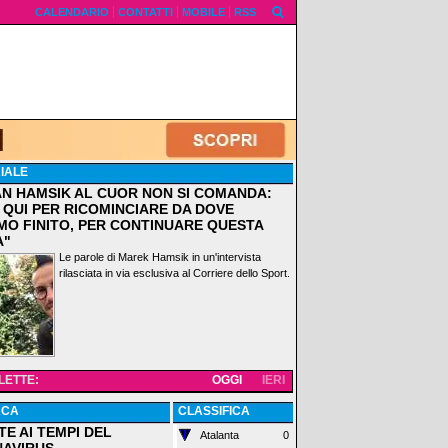
CALENDARIO
CONTATTI
MOBILE
RSS
IALE
AN HAMSIK AL CUOR NON SI COMANDA:
 QUI PER RICOMINCIARE DA DOVE
MO FINITO, PER CONTINUARE QUESTA
A"
Le parole di Marek Hamsik in un'intervista
rilasciata in via esclusiva al Corriere dello Sport.
 LETTE:
OGGI
IERI
ACA
CLASSIFICA
TE AI TEMPI DEL
Atalanta
0