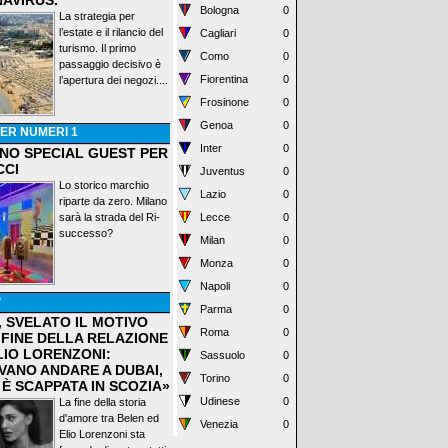
AVIRUS.
Bologna
0
La strategia per
l’estate e il rilancio del
Cagliari
0
turismo. Il primo
Como
0
passaggio decisivo è
Fiorentina
0
l’apertura dei negozi....
Frosinone
0
Genoa
0
ER NUMERI 1
Inter
0
ANO SPECIAL GUEST PER
CCI
Juventus
0
Lo storico marchio
Lazio
0
riparte da zero. Milano
sarà la strada del Ri-
Lecce
0
successo?
Milan
0
Monza
0
Napoli
0
P
Parma
0
, SVELATO IL MOTIVO
Roma
0
 FINE DELLA RELAZIONE
LIO LORENZONI:
Sassuolo
0
VANO ANDARE A DUBAI,
Torino
0
 È SCAPPATA IN SCOZIA»
Udinese
0
La fine della storia
d'amore tra Belen ed
Venezia
0
Elio Lorenzoni sta