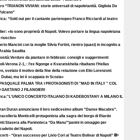
ro “TRIANON VIVIANI: storie universali di napoletanità. Gigliola De
 Vulcano”
ca: “Sold out per il cantante partenopeo Franco Ricciardi al teatro
ier: «Io sono proprietà di Napoli. Volevo portare la lingua napoletana
riuscito»
rto Mancini con la moglie Silvia Fortini, rientro (quasi) in incognito a
 Arabia Saudita
osità:Verdure da piantare in febbraio: consigli e suggerimenti
li-Verona 2-1, : l’ex Ngonge e Kvaratskhelia ribaltano l’Hellas
n, svelato il motivo della fine della relazione con Elio Lorenzoni:
Dubai, ma lei è scappata in Scozia»
 PASQUALE PALMA TRA I PROTAGONISTI DI "MAD IN ITALY " COL
GAETANO J FILANGIERI
ica:"L'UNICO CONCERTO ITALIANO DI KADEBOSTANY A MILANO IL
uran Duran annunciano il loro sedicesimo album “Danse Macabre”.
acelleria Monticelli protagonista alla sagra del borgo di Riardo
nti:Stasera alla Paninoteca “Da Manu’”panini in omaggio per
scudetto del Napoli.
erti - “Gran successo per Livio Cori al Teatro Bolivar di Napoli”