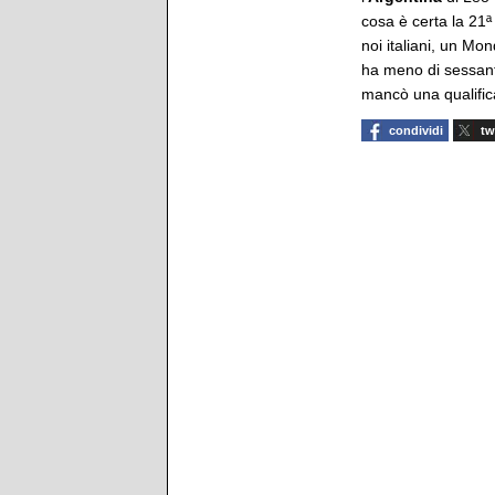
cosa è certa la 21
noi italiani, un Mo
ha meno di sessanta 
mancò una qualifica
condividi
tw