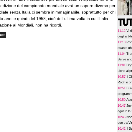
ª edizione del campionato mondiale avrà un sapore diverso per
ndiale senza Italia ci sembra inimmaginabile, soprattutto per chi
anni e quindi del 1958, cioè dell’ultima volta in cui l’Italia
zione ai Mondiali, non ha ricordi.
11:12
Vi 
eet
degli arbit
11:10
Rom
quanto chi
11:04
Tren
Serve anc
11:01
Dop
Lione al p
10:57
Il C
Rodri e p
10:51
Eur
program
10:50
Ade
10:47
Juve
agosto la s
10:45
Non
due tra V
10:42
Il 