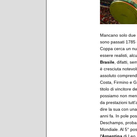
Mancano solo due gi
sono passati 1785 g
Coppa cerca un nu
essere realisti, alc
Brasile
, difatti, s
è cresciuta notevol
assoluto comprenden
Costa, Firmino e Ga
titolo di vincitore d
possiamo non menzi
da prestazioni tutt
dire la sua con una 
anni fa. In pole po
Deschamps, probabi
Mondiale. Al 5° pos
l
'Argentina
di Leo 