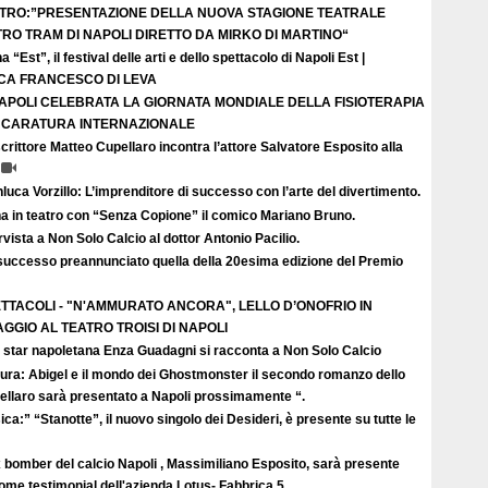
TRO:”PRESENTAZIONE DELLA NUOVA STAGIONE TEATRALE
TRO TRAM DI NAPOLI DIRETTO DA MIRKO DI MARTINO“
a “Est”, il festival delle arti e dello spettacolo di Napoli Est |
ICA FRANCESCO DI LEVA
APOLI CELEBRATA LA GIORNATA MONDIALE DELLA FISIOTERAPIA
I CARATURA INTERNAZIONALE
crittore Matteo Cupellaro incontra l’attore Salvatore Esposito alla
luca Vorzillo: L’imprenditore di successo con l’arte del divertimento.
a in teatro con “Senza Copione” il comico Mariano Bruno.
rvista a Non Solo Calcio al dottor Antonio Pacilio.
successo preannunciato quella della 20esima edizione del Premio
TTACOLI - "N'AMMURATO ANCORA", LELLO D’ONOFRIO IN
GGIO AL TEATRO TROISI DI NAPOLI
 star napoletana Enza Guadagni si racconta a Non Solo Calcio
tura: Abigel e il mondo dei Ghostmonster il secondo romanzo dello
ellaro sarà presentato a Napoli prossimamente “.
ca:” “Stanotte”, il nuovo singolo dei Desideri, è presente su tutte le
 bomber del calcio Napoli , Massimiliano Esposito, sarà presente
come testimonial dell'azienda Lotus- Fabbrica 5