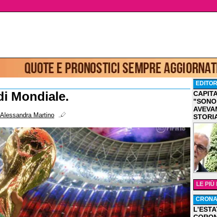
EDITOR
i Mondiale.
CAPIT
"SONO
AVEVA
Alessandra Martino
STORI
LE PIÙ
CRON
L’ESTA