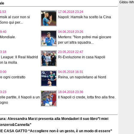
Gibbs-White
ale
1:53
17.06.2018 23:24
sik al cuor non si
Napoli: Hamsik ha scelto la Cina
ono qui per...
9:40
04.06.2018 23:26
 Mondiale.
Mertens: "Non potrei mai giocare
per un’altra squadra...
3:18
23.05.2018 22:47
League: Il Real Madrid
Ri-Evoluzione in casa Napoli
n la molla
0:00
04.05.2018 16:31
re ogni contratto
Reina, un napoletano al Nord
3:23
18.04.2018 23:36
elle partite, il Napoli a un
Il Napoli ci crede, lotta fino alla fine.
sogno
ura: Alessandra Marzi presenta alla Mondadori il suo libro”I miei
 Zenzero&Cannella”
E CASA GATTO “Accogliere non è un gesto, è un modo di essere”